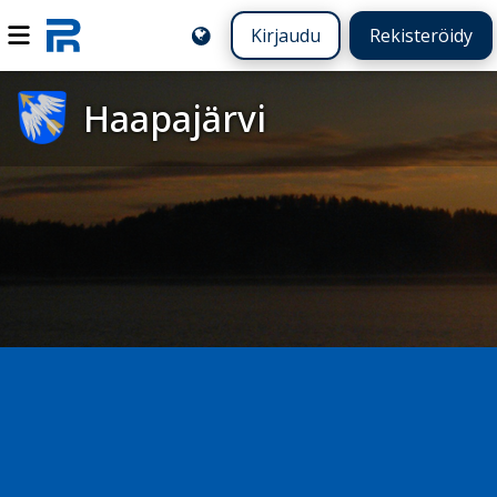
Kirjaudu
Rekisteröidy
Haapajärvi