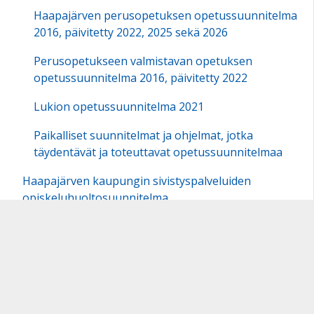
Haapajärven perusopetuksen opetussuunnitelma
2016, päivitetty 2022, 2025 sekä 2026
Perusopetukseen valmistavan opetuksen
opetussuunnitelma 2016, päivitetty 2022
Lukion opetussuunnitelma 2021
Paikalliset suunnitelmat ja ohjelmat, jotka
täydentävät ja toteuttavat opetussuunnitelmaa
Haapajärven kaupungin sivistyspalveluiden
opiskeluhuoltosuunnitelma
Haapajärven koulujen TVT- strategia
Haapajärven yrittäjyyskasvatuksen ehjä polku -
Tehdään yhdessä