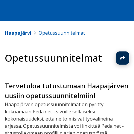
Haapajärvi
>
Opetussuunnitelmat
Opetussuunnitelmat
Tervetuloa tutustumaan Haapajärven
uusiin opetussuunnitelmiin!
Haapajärven opetussuunnitelmat on pyritty
kokoamaan Peda.net –sivuille sellaiseksi
kokonaisuudeksi, että ne toimisivat työvälineinä
arjessa. Opetussuunnitelmista voi linkittää Peda.net -
sivustolla omaan profiiliin arjen opetustyössä