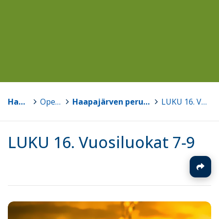
Haapajärvi
>
Opetussuunnitelmat
>
Haapajärven perusopetuksen opetussuunnitelma 2016, päivitetty 2022, 2025 sekä 2026
>
LUKU 16. Vuosiluokat 7-9
LUKU 16. Vuosiluokat 7-9