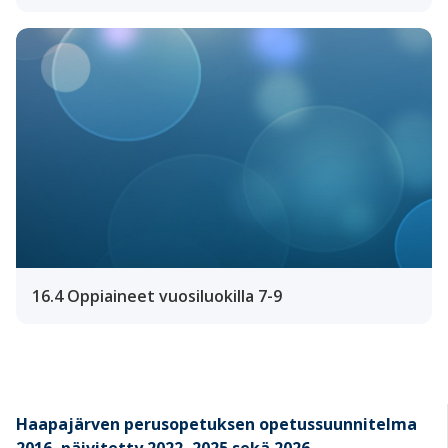
16.4 Oppiaineet vuosiluokilla 7-9
Haapajärven perusopetuksen opetussuunnitelma
2016, päivitetty 2022, 2025 sekä 2026