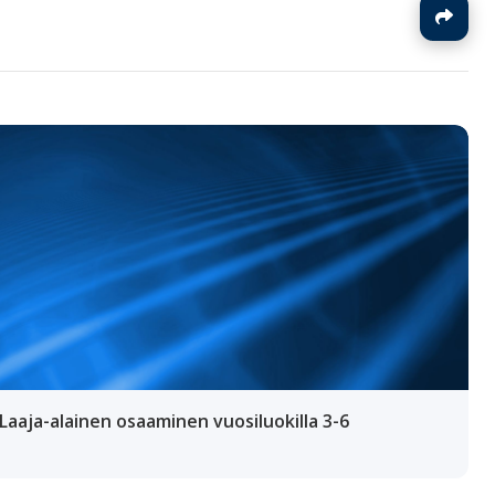
J
 Laaja-alainen osaaminen vuosiluokilla 3-6