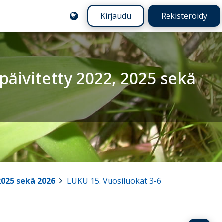
Kirjaudu
Rekisteröidy
äivitetty 2022, 2025 sekä
2025 sekä 2026
>
LUKU 15. Vuosiluokat 3-6