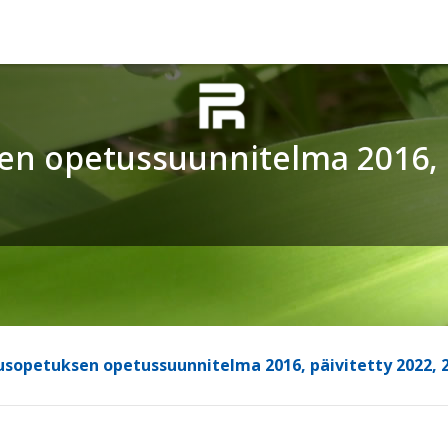
n opetussuunnitelma 2016, p
sopetuksen opetussuunnitelma 2016, päivitetty 2022, 