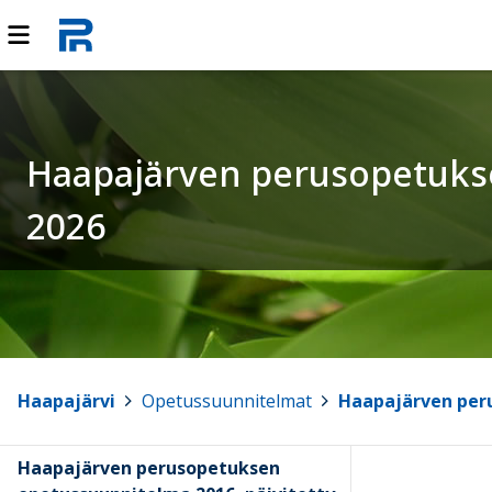
Haapajärven perusopetukse
2026
Haapajärvi
>
Opetussuunnitelmat
>
Haapajärven peru
Haapajärven perusopetuksen