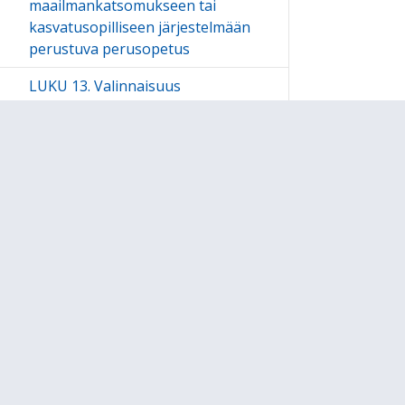
maailmankatsomukseen tai
kasvatusopilliseen järjestelmään
perustuva perusopetus
LUKU 13. Valinnaisuus
perusopetuksessa
LUKU 14. Vuosiluokat 1-2
LUKU 15. Vuosiluokat 3-6
15.1 Vuosiluokkien 2 ja 3 välinen
siirtymävaihe ja vuosiluokkien 3-6
tehtävä
15.2 Laaja-alainen osaaminen
vuosiluokilla 3-6
15.3 Paikallisesti päätettävät asiat