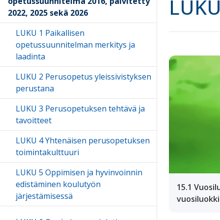
LUKU 
opetussuunnitelma 2016, päivitetty
2022, 2025 sekä 2026
LUKU 1 Paikallisen
opetussuunnitelman merkitys ja
laadinta
LUKU 2 Perusopetus yleissivistyksen
perustana
LUKU 3 Perusopetuksen tehtävä ja
tavoitteet
LUKU 4 Yhtenäisen perusopetuksen
toimintakulttuuri
LUKU 5 Oppimisen ja hyvinvoinnin
edistäminen koulutyön
15.1 Vuosil
järjestämisessä
vuosiluokk