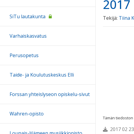
2017 
SiTu lautakunta
Tekijä:
Tiina
Varhaiskasvatus
Perusopetus
Taide- ja Koulutuskeskus Elli
Forssan yhteislyseon opiskelu-sivut
Wahren-opisto
Tämän tiedoston te
2017 02 23
Lounais-Hämeen musiikkiopisto