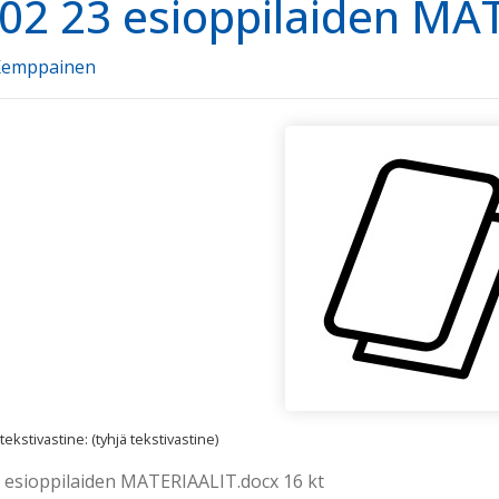
02 23 esioppilaiden MA
 Kemppainen
kstivastine: (tyhjä tekstivastine)
 esioppilaiden MATERIAALIT.docx 16 kt