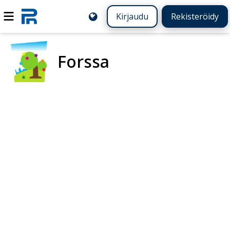
Kirjaudu
Rekisteröidy
Forssa