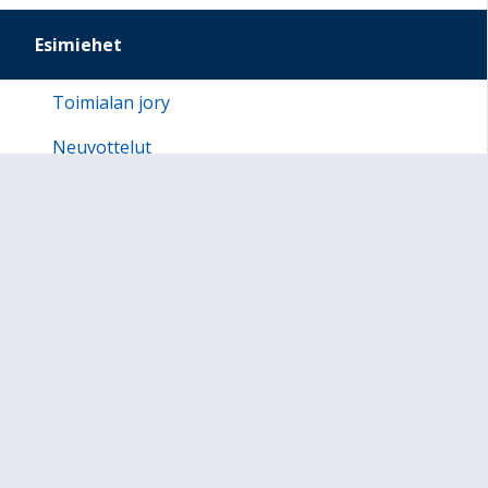
Esimiehet
Toimialan jory
Neuvottelut
Forssa - LAPSIYSTÄVÄLLINEN KUNTA
Yhdessä!
Twin Town
Forssan seudun OPS 2016