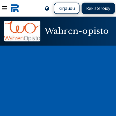
Kirjaudu
Rekisteröidy
Wahren-opisto