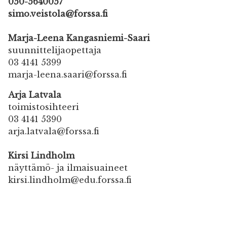
050-5640057
simo.veistola@forssa.fi
Marja-Leena Kangasniemi-Saari
suunnittelijaopettaja
03 4141 5399
marja-leena.saari@forssa.fi
Arja Latvala
toimistosihteeri
03 4141 5390
arja.latvala@forssa.fi
Kirsi Lindholm
näyttämö- ja ilmaisuaineet
kirsi.lindholm@edu.forssa.fi