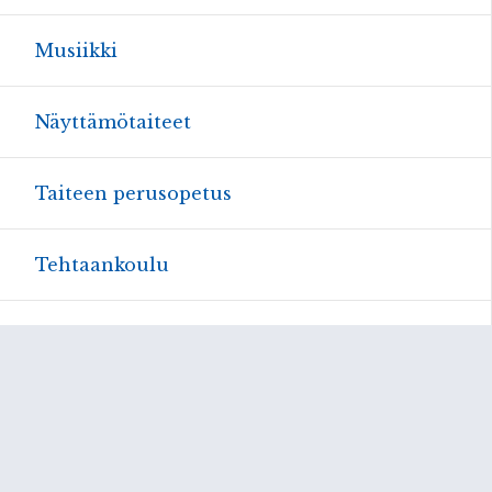
Musiikki
Näyttämötaiteet
Taiteen perusopetus
Tehtaankoulu
Henkilöstö
Ospe
Kestävä kehitys