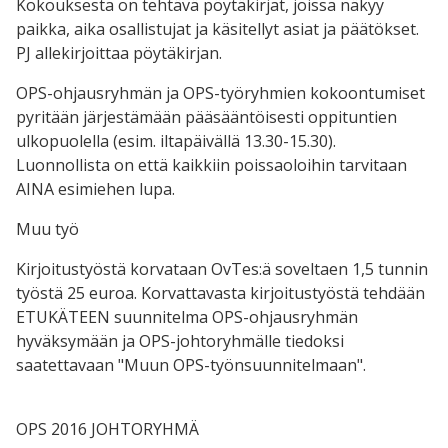
Kokouksesta on tehtävä pöytäkirjat, joissa näkyy
paikka, aika osallistujat ja käsitellyt asiat ja päätökset.
PJ allekirjoittaa pöytäkirjan.
OPS-ohjausryhmän ja OPS-työryhmien kokoontumiset
pyritään järjestämään pääsääntöisesti oppituntien
ulkopuolella (esim. iltapäivällä 13.30-15.30).
Luonnollista on että kaikkiin poissaoloihin tarvitaan
AINA esimiehen lupa.
Muu työ
Kirjoitustyöstä korvataan OvTes:ä soveltaen 1,5 tunnin
työs­tä 25 euroa. Korvattavasta kirjoitustyöstä tehdään
ETUKÄTEEN suun­ni­tel­ma OPS-ohjausryhmän
hyväksymään ja OPS-joh­to­ryh­mäl­le tiedoksi
saatettavaan "Muun OPS-työn­suun­ni­tel­maan".
OPS 2016 JOHTORYHMÄ