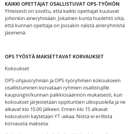
KAIKKI OPETTAJAT OSALLISTUVAT OPS-TYÖHÖN
Yhteisesti on sovittu, että kaikki opettajat kuuluvat
johonkin aineryhmään. Jokainen kunta huolehtii siitä,
että kunnan opettaja on jossakin näistä aineryhmistä
jäsenenä.
OPS TYÖSTÄ MAKSETTAVAT KORVAUKSET
Kokoukset
OPS-ohjausryhmän ja OPS-työryhmien kokoukseen
osallistuminen kor­va­taan ryhmien osallistujille
kaupungin/kunnan palkkiosäännön mu­kai­ses­ti, kun
kokoukset järjestetään oppituntien ulkopuolella ja ne
al­ka­vat klo 15.00 jälkeen. Ennen klo 15 alkavat
kokouksiin käytetään YT-aikaa. Niistä ei erillistä
korvausta makseta.