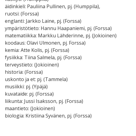
äidinkieli: Pauliina Pullinen, pj. (Humppila),
ruotsi: (Forssa)
englanti: Jarkko Laine, pj. (Forssa)
ympäristötieto: Hannu Haapaniemi, pj. (Forssa)
matematiikka: Markku Lähderinne, pj. (Jokioinen)
koodaus: Olavi Ulmonen, pj. Forssa)
kemia: Atte Kolis, pj. (Forssa)
fysiikka: Tiina Salmela, pj. (Forssa)
terveystieto: (Jokioinen)
historia: (Forssa)
uskonto ja et: pj. (Tammela)
musiikki: pj. (Ypäjä)
kuvataide: pj. (Forssa)
liikunta: Jussi Isaksson, pj. (Forssa)
maantieto: (Jokioinen)
biologia: Kristiina Syvänen, pj. (Forssa)