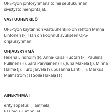
OPS-työn johtoryhmänä toimii seutukunnan
sivistystoimenjohtajat.
VASTUUHENKILÖ
OPS-työn käytännön vastuuhenkilö on rehtori Minna
Lintonen (F). Hän on koonnut avukseen OPS-
ohjausryhmän
OHJAUSRYHMÄ
Helena Lindholm (F), Anna-Kaisa Huotari (F), Pauliina
Pullinen (H), Sara Parviainen (H), Juha Mäkelä (J), Minna
Halme (J), Turo Järvelä (Y), Susanna Lahti (T), Markus
Malmström (T) Soile Hakala (T)
AINERYHMÄT
erityisopetus: (Tammela)
käsityö: (Humppila)