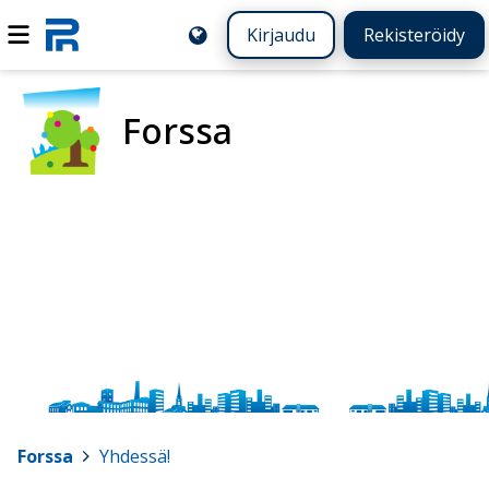
Kirjaudu
Rekisteröidy
Forssa
Forssa
>
Yhdessä!