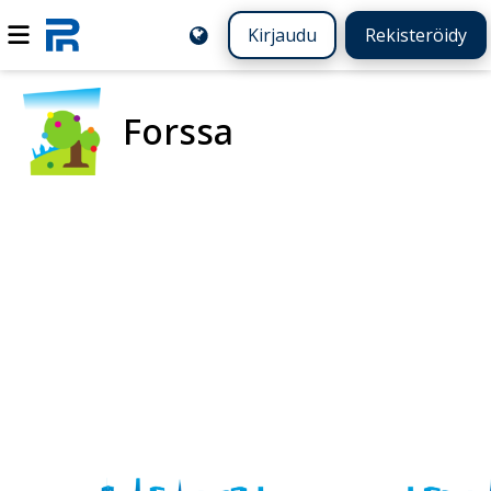
Kirjaudu
Rekisteröidy
Forssa