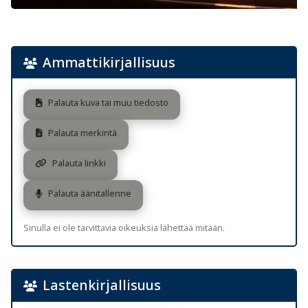
Ammattikirjallisuus
Palauta kuva tai muu tiedosto
Palauta merkintä
Palauta linkki
Palauta äänitallenne
Sinulla ei ole tarvittavia oikeuksia lähettää mitään.
Lastenkirjallisuus