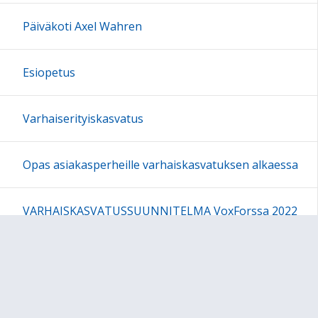
Päiväkoti Axel Wahren
Esiopetus
Varhaiserityiskasvatus
Opas asiakasperheille varhaiskasvatuksen alkaessa
VARHAISKASVATUSSUUNNITELMA VoxForssa 2022
Lomakkeita ja ohjeita
Forssa - LAPSIYSTÄVÄLLINEN KUNTA