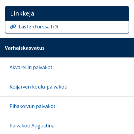
Linkkejä
LastenForssa.fi
Varhaiskasvatus
Akvarellin päiväkoti
Koijärven koulu-päiväkoti
Pihakoivun päiväkoti
Päiväkoti Augustina