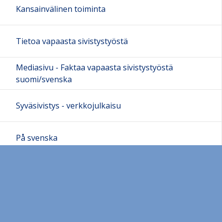
Kansainvälinen toiminta
Tietoa vapaasta sivistystyöstä
Mediasivu - Faktaa vapaasta sivistystyöstä
suomi/svenska
Syväsivistys - verkkojulkaisu
På svenska
In English
Yhteystiedot-Kontaktuppgifter-Contact information