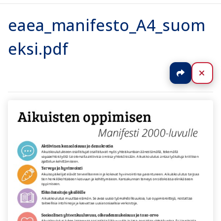
eaea_manifesto_A4_suom
eksi.pdf
Jaa
Sul