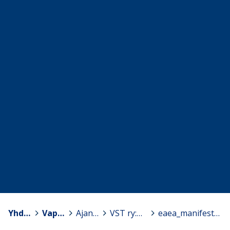
Yhdistykset
>
Vapaa Sivistystyö ry
>
Ajankohtaista - Aktuellt - Actualities
>
VST ry:n kärkiteemat EU-vaaleissa ja Suomen pj-kauden aikana
>
eaea_manifesto_A4_suomeksi.pdf