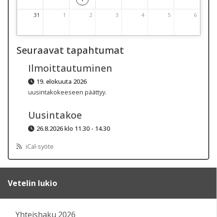
31
1
2
3
4
5
6
31 August 2026 Thursday
1 September 2026 Thursday
2 September 2026 Thursday
3 September 2026 Thursday
4 September 2026 Thursday
5 September 2026 Thurs
6 September 2
Seuraavat tapahtumat
Ilmoittautuminen
19. elokuuta 2026
uusintakokeeseen päättyy.
Uusintakoe
26.8.2026 klo 11.30 - 14.30
iCal-syöte
Vetelin lukio
Yhteishaku 2026