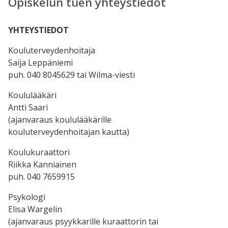
Opiskelun tuen yhteystiedot
YHTEYSTIEDOT
Kouluterveydenhoitaja
Saija Leppäniemi
puh. 040 8045629 tai Wilma-viesti
Koululääkäri
Antti Saari
(ajanvaraus koululääkärille
kouluterveydenhoitajan kautta)
Koulukuraattori
Riikka Kanniainen
puh. 040 7659915
Psykologi
Elisa Wargelin
(ajanvaraus psyykkarille kuraattorin tai