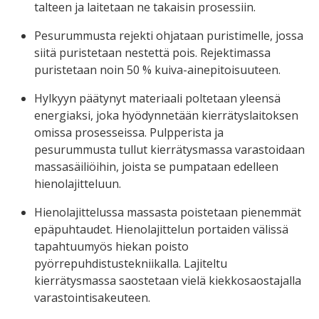
talteen ja laitetaan ne takaisin prosessiin.
Pesurummusta rejekti ohjataan puristimelle, jossa
siitä puristetaan nestettä pois. Rejektimassa
puristetaan noin 50 % kuiva-ainepitoisuuteen.
Hylkyyn päätynyt materiaali poltetaan yleensä
energiaksi, joka hyödynnetään kierrätyslaitoksen
omissa prosesseissa. Pulpperista ja
pesurummusta tullut kierrätysmassa varastoidaan
massasäiliöihin, joista se pumpataan edelleen
hienolajitteluun.
Hienolajittelussa massasta poistetaan pienemmät
epäpuhtaudet. Hienolajittelun portaiden välissä
tapahtuumyös hiekan poisto
pyörrepuhdistustekniikalla. Lajiteltu
kierrätysmassa saostetaan vielä kiekkosaostajalla
varastointisakeuteen.