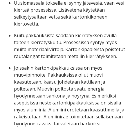
Uusiomassalaitoksella ei synny jätevesiä, vaan vesi
kiertää prosessissa. Lisävetenä käytetään
selkeytysaltaan vettä sekä kartonkikoneen
kiertovettä.
Kuitupakkauksista saadaan kierrätyksen avulla
talteen kierrätyskuitu. Prosessissa syntyy myös
muita materiaalivirtoja. Kartonkipaaleista poistetut
rautalangat toimitetaan metallin kierrätykseen.
Joissakin kartonkipakkauksissa on myös
muovipinnoite. Pakkauksissa ollut muovi
kaasutetaan, kaasu johdetaan kattilaan ja
poltetaan. Muovin poltosta saatu energia
hyödynnetään sähkönä ja höyrynä. Esimerkiksi
aseptisissa nestekartonkipakkauksissa on sisällä
myös alumiinia. Alumiini erotetaan kaasuttimella ja
rakeistetaan. Alumiinirae toimitetaan sellaisenaan
hyödynnettäväksi tai valetaan harkoiksi.