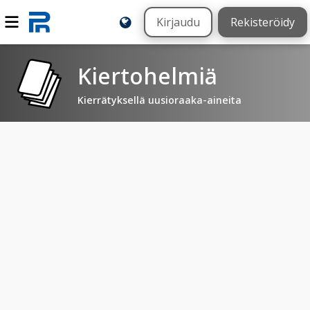
Kirjaudu
Rekisteröidy
Kiertohelmiä
Kierrätyksellä uusioraaka-aineita