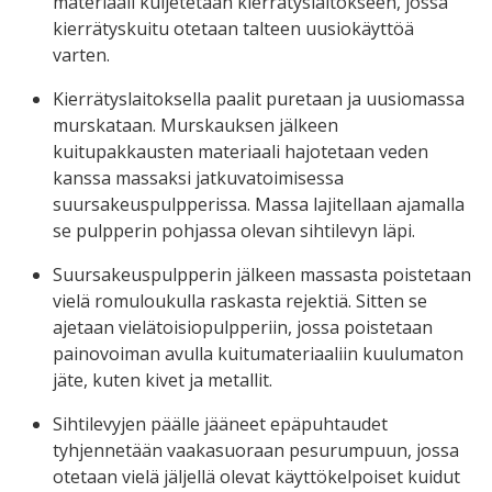
materiaali kuljetetaan kierrätyslaitokseen, jossa
kierrätyskuitu otetaan talteen uusiokäyttöä
varten.
Kierrätyslaitoksella paalit puretaan ja uusiomassa
murskataan. Murskauksen jälkeen
kuitupakkausten materiaali hajotetaan veden
kanssa massaksi jatkuvatoimisessa
suursakeuspulpperissa. Massa lajitellaan ajamalla
se pulpperin pohjassa olevan sihtilevyn läpi.
Suursakeuspulpperin jälkeen massasta poistetaan
vielä romuloukulla raskasta rejektiä. Sitten se
ajetaan vielätoisiopulpperiin, jossa poistetaan
painovoiman avulla kuitumateriaaliin kuulumaton
jäte, kuten kivet ja metallit.
Sihtilevyjen päälle jääneet epäpuhtaudet
tyhjennetään vaakasuoraan pesurumpuun, jossa
otetaan vielä jäljellä olevat käyttökelpoiset kuidut