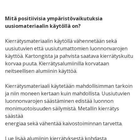
Mitä positiivisia
ympäristövaikutuksia
uusiomateriaalin käytöllä on?
Kierrätysmateriaalin käytöllä vähennetään sekä
uusiutuvien että uusiutumattomien luonnonvarojen
käyttöä. Kartongista ja pahvista saatava kierrätyskuitu
korvaa puuta. Kierrätysalumiinilla korvataan
neitseellisen alumiinin käyttöä.
Kierrätysmateriaali käytetään mahdollisimman tarkoin
ja niin moneen kertaan kuin mahdollista. Uusiutuvien
luonnonvarojen säästäminen edistää luonnon
monimuotoisuuden säilymistä. Metallin kierrätys
säästää
energiaa sekä vähentää kaivostoiminnan tarvetta.
Lue lisää alumiinin kierrätyksestä kohdasta