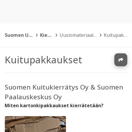
Suomen Uusioraaka-aineliitto ry
>
Kiertohelmiä
>
Uusiomateriaalien kierrätys & hyödyntäminen
>
Kuitupakkaukset
Kuitupakkaukset
Suomen Kuitukierrätys Oy & Suomen
Paalauskeskus Oy
Miten kartonkipakkaukset kierrätetään?