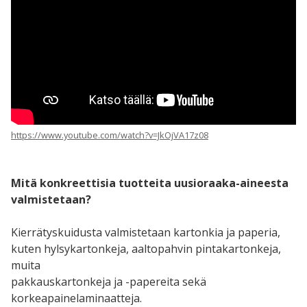
https://www.youtube.com/watch?v=JkOjVA17z08
Mitä konkreettisia tuotteita
uusioraaka-aineesta
valmistetaan?
Kierrätyskuidusta valmistetaan kartonkia ja paperia,
kuten hylsykartonkeja, aaltopahvin pintakartonkeja,
muita
pakkauskartonkeja ja -papereita sekä
korkeapainelaminaatteja.