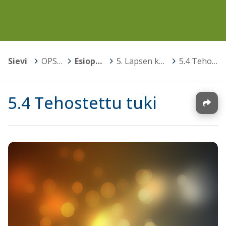
Sievi
>
OPS 2016
>
Esiopetuksen opetussuunnitelma
>
5. Lapsen kasvun ja oppimisen tuki (Voimassa 31.7.2025 asti)
>
5.4 Tehostettu tuki
5.4 Tehostettu tuki