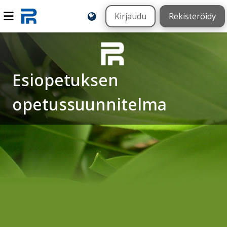
Kirjaudu
Rekisteröidy
Esiopetuksen
opetussuunnitelma