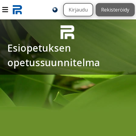
Kirjaudu
Rekisteröidy
Esiopetuksen
opetussuunnitelma