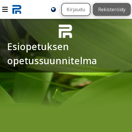
Kirjaudu
Rekisteröidy
Esiopetuksen
opetussuunnitelma