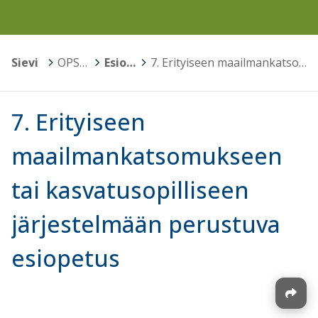
Sievi
>
OPS 2016
>
Esiopetuksen opetussuunnitelma
>
7. Erityiseen maailmankatsomukseen tai kasvatusopilliseen järjestelmään perustuva esiopetus
7. Erityiseen
maailmankatsomukseen
tai kasvatusopilliseen
järjestelmään perustuva
esiopetus