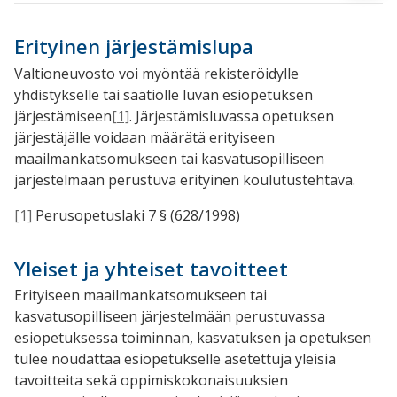
Erityinen järjestämislupa
Valtioneuvosto voi myöntää rekisteröidylle
yhdistykselle tai säätiölle luvan esiopetuksen
järjestämiseen
[1]
. Järjestämisluvassa opetuksen
järjestäjälle voidaan määrätä erityiseen
maailmankatsomukseen tai kasvatusopilliseen
järjestelmään perustuva erityinen koulutustehtävä.
[1]
Perusopetuslaki 7 § (628/1998)
Yleiset ja yhteiset tavoitteet
Erityiseen maailmankatsomukseen tai
kasvatusopilliseen järjestelmään perustuvassa
esiopetuksessa toiminnan, kasvatuksen ja opetuksen
tulee noudattaa esiopetukselle asetettuja yleisiä
tavoitteita sekä oppimiskokonaisuuksien