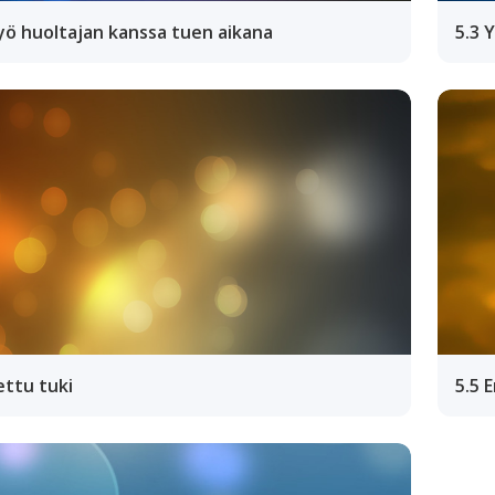
yö huoltajan kanssa tuen aikana
5.3 
ettu tuki
5.5 