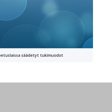
petuslaissa säädetyt tukimuodot
lläpidolle