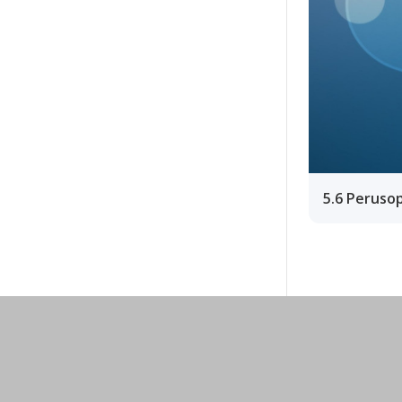
5.6 Peruso
Ohjeet
Lähetä palautetta Peda.net-y
Saavutettavuus
Ilmoita asiaton sisältö