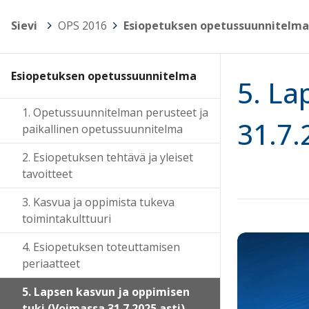
Sievi
>
OPS 2016
>
Esiopetuksen opetussuunnitelma
Esiopetuksen opetussuunnitelma
5. La
1. Opetussuunnitelman perusteet ja
31.7.
paikallinen opetussuunnitelma
2. Esiopetuksen tehtävä ja yleiset
tavoitteet
3. Kasvua ja oppimista tukeva
toimintakulttuuri
4. Esiopetuksen toteuttamisen
periaatteet
5. Lapsen kasvun ja oppimisen
tuki (Voimassa 31.7.2025 asti)