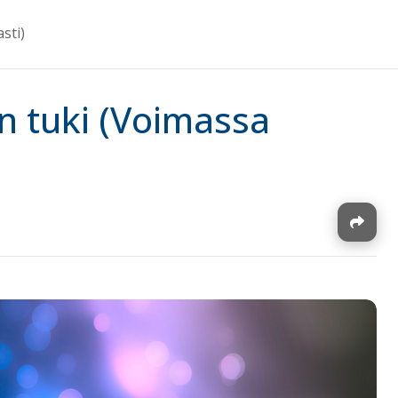
sti)
n tuki (Voimassa
J