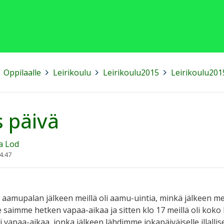
Oppilaalle
>
Leirikoulu
>
Leirikoulu2015
>
Leirikoulu201
s päivä
a Lod
4.47
 aamupalan jälkeen meillä oli aamu-uintia, minkä jälkeen
saimme hetken vapaa-aikaa ja sitten klo 17 meillä oli koko l
i vapaa-aikaa, jonka jälkeen lähdimme jokapäiväiselle illallisel