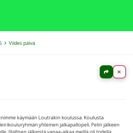
5
>
Viides päivä
Jaa
Sulj
 menimme käymään Loutrakin koulussa. Koulusta
eirikouluryhmän yhteinen jalkapallopeli. Pelin jälkeen
le. Illallisen jälkeistä vapaa-aikaa meillä oli todella