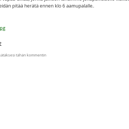
meidän pitää herätä ennen klo 6 aamupalalle..
jpg
t
lisätäksesi tähän kommentin