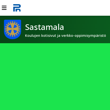
Sastamala
Koulujen kotisivut ja verkko-oppimisympäristö