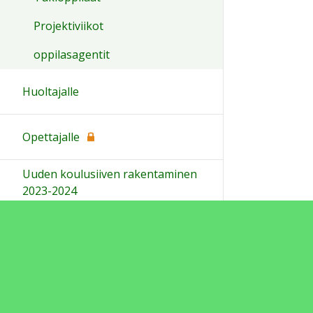
Projektiviikot
oppilasagentit
Huoltajalle
Opettajalle
Uuden koulusiiven rakentaminen
2023-2024
Ohjeet
Lähetä palautetta Peda.net-y
Saavutettavuus
Ilmoita asiaton sisältö