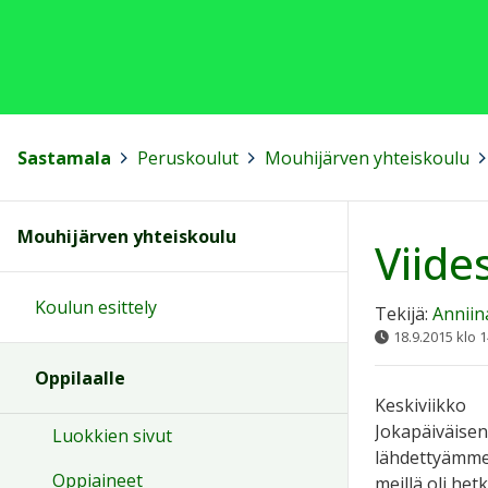
Sastamala
>
Peruskoulut
>
Mouhijärven yhteiskoulu
>
Mouhijärven yhteiskoulu
Viide
Koulun esittely
Tekijä:
Anniin
18.9.2015 klo 1
Oppilaalle
Keskiviikko
Jokapäiväisen
Luokkien sivut
lähdettyämme 
Oppiaineet
meillä oli hetk