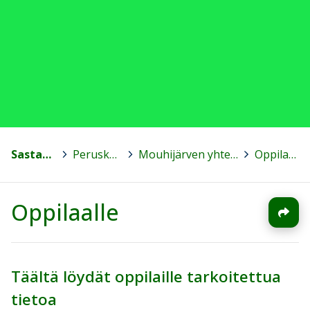
Sastamala
>
Peruskoulut
>
Mouhijärven yhteiskoulu
>
Oppilaalle
Oppilaalle
Täältä löydät oppilaille tarkoitettua
tietoa