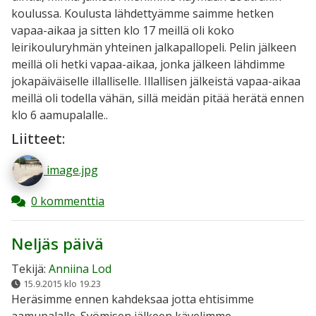
koulussa. Koulusta lähdettyämme saimme hetken
vapaa-aikaa ja sitten klo 17 meillä oli koko
leirikouluryhmän yhteinen jalkapallopeli. Pelin jälkeen
meillä oli hetki vapaa-aikaa, jonka jälkeen lähdimme
jokapäiväiselle illalliselle. Illallisen jälkeistä vapaa-aikaa
meillä oli todella vähän, sillä meidän pitää herätä ennen
klo 6 aamupalalle..
Liitteet:
image.jpg
0 kommenttia
Neljäs päivä
Tekijä:
Anniina Lod
15.9.2015 klo 19.23
Heräsimme ennen kahdeksaa jotta ehtisimme
aamupalalle. Syömisen jälkeen kävelimme