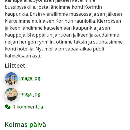
bussipysäkille, josta lähdimme kohti Korintin
kaupunkia. Ensin vierailimme museossa ja sen jälkeen
kiertelimme muinaisen Korintin raunioilla. Kierroksen
jälkeen lähdimme katselemaan kaupunkia ja sen
kauppoja. Shoppailun ja ruoan jälkeen jakauduimme
neljän hengen ryhmiin, otimme taksin ja suuntasimme
kohti hotellia. Nyt meillä on vapaa-aikaa puoli
kahdeksaan asti.
Liitteet:
image.jpg
image.jpg
1 kommenttia
Kolmas päivä