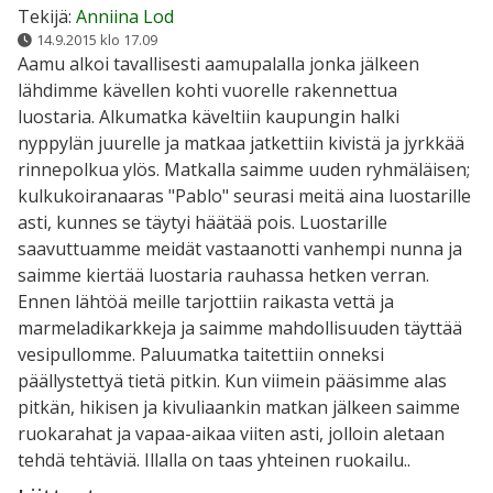
Tekijä:
Anniina Lod
14.9.2015 klo 17.09
Aamu alkoi tavallisesti aamupalalla jonka jälkeen
lähdimme kävellen kohti vuorelle rakennettua
luostaria. Alkumatka käveltiin kaupungin halki
nyppylän juurelle ja matkaa jatkettiin kivistä ja jyrkkää
rinnepolkua ylös. Matkalla saimme uuden ryhmäläisen;
kulkukoiranaaras "Pablo" seurasi meitä aina luostarille
asti, kunnes se täytyi häätää pois. Luostarille
saavuttuamme meidät vastaanotti vanhempi nunna ja
saimme kiertää luostaria rauhassa hetken verran.
Ennen lähtöä meille tarjottiin raikasta vettä ja
marmeladikarkkeja ja saimme mahdollisuuden täyttää
vesipullomme. Paluumatka taitettiin onneksi
päällystettyä tietä pitkin. Kun viimein pääsimme alas
pitkän, hikisen ja kivuliaankin matkan jälkeen saimme
ruokarahat ja vapaa-aikaa viiten asti, jolloin aletaan
tehdä tehtäviä. Illalla on taas yhteinen ruokailu..