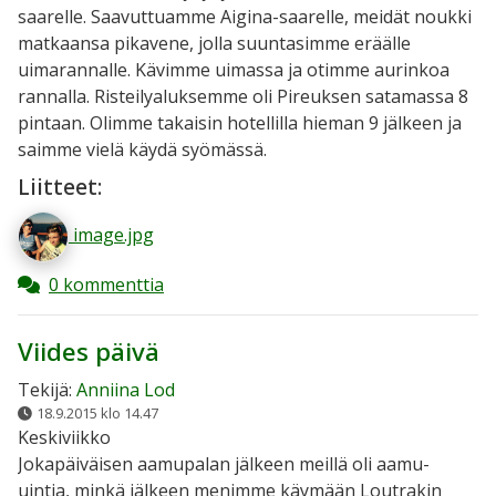
saarelle. Saavuttuamme Aigina-saarelle, meidät noukki
matkaansa pikavene, jolla suuntasimme eräälle
uimarannalle. Kävimme uimassa ja otimme aurinkoa
rannalla. Risteilyaluksemme oli Pireuksen satamassa 8
pintaan. Olimme takaisin hotellilla hieman 9 jälkeen ja
saimme vielä käydä syömässä.
Liitteet:
image.jpg
0 kommenttia
Viides päivä
Tekijä:
Anniina Lod
18.9.2015 klo 14.47
Keskiviikko
Jokapäiväisen aamupalan jälkeen meillä oli aamu-
uintia, minkä jälkeen menimme käymään Loutrakin