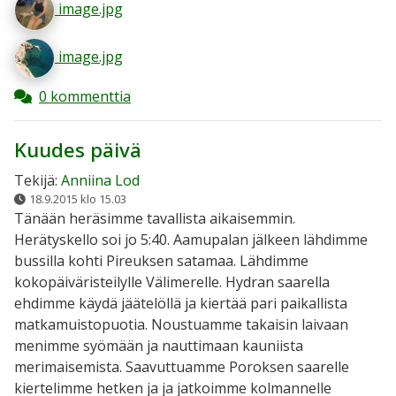
image.jpg
image.jpg
0 kommenttia
Kuudes päivä
Tekijä:
Anniina Lod
18.9.2015 klo 15.03
Tänään heräsimme tavallista aikaisemmin.
Herätyskello soi jo 5:40. Aamupalan jälkeen lähdimme
bussilla kohti Pireuksen satamaa. Lähdimme
kokopäiväristeilylle Välimerelle. Hydran saarella
ehdimme käydä jäätelöllä ja kiertää pari paikallista
matkamuistopuotia. Noustuamme takaisin laivaan
menimme syömään ja nauttimaan kauniista
merimaisemista. Saavuttuamme Poroksen saarelle
kiertelimme hetken ja ja jatkoimme kolmannelle