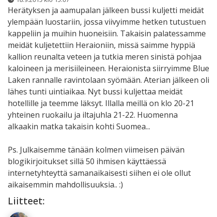
Herätyksen ja aamupalan jälkeen bussi kuljetti meidät
ylempään luostariin, jossa viivyimme hetken tutustuen
kappeliin ja muihin huoneisiin. Takaisin palatessamme
meidät kuljetettiin Heraioniin, missä saimme hyppiä
kallion reunalta veteen ja tutkia meren sinistä pohjaa
kaloineen ja merisiileineen. Heraionista siirryimme Blue
Laken rannalle ravintolaan syömään. Aterian jälkeen oli
lähes tunti uintiaikaa. Nyt bussi kuljettaa meidät
hotellille ja teemme läksyt. Illalla meillä on klo 20-21
yhteinen ruokailu ja iltajuhla 21-22. Huomenna
alkaakin matka takaisin kohti Suomea...
Ps. Julkaisemme tänään kolmen viimeisen päivän
blogikirjoitukset sillä 50 ihmisen käyttäessä
internetyhteyttä samanaikaisesti siihen ei ole ollut
aikaisemmin mahdollisuuksia.. :)
Liitteet: