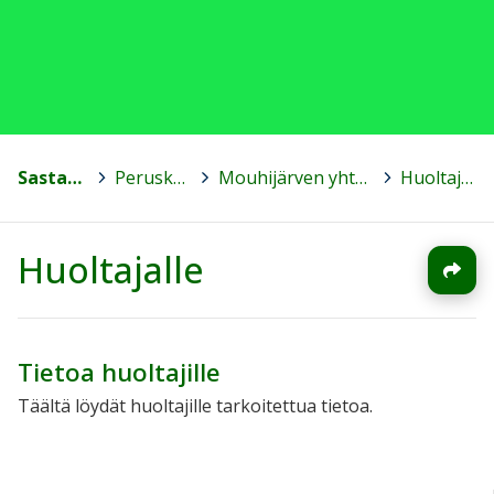
Sastamala
>
Peruskoulut
>
Mouhijärven yhteiskoulu
>
Huoltajalle
Huoltajalle
Tietoa huoltajille
Täältä löydät huoltajille tarkoitettua tietoa.