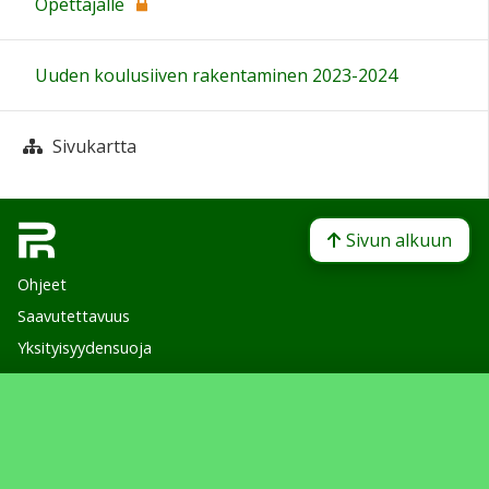
Opettajalle
Uuden koulusiiven rakentaminen 2023-2024
Sivukartta
Sivun alkuun
Ohjeet
Saavutettavuus
Yksityisyydensuoja
Lähetä palautetta Peda.net-ylläpidolle
Ilmoita asiaton sisältö
Tämän sivun lisenssi
Peda.net-yleislisenssi