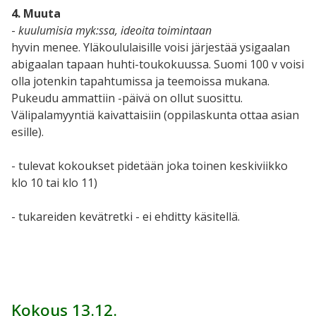
4. Muuta
-
kuulumisia myk:ssa, ideoita toimintaan
hyvin menee. Yläkoululaisille voisi järjestää ysigaalan
abigaalan tapaan huhti-toukokuussa. Suomi 100 v voisi
olla jotenkin tapahtumissa ja teemoissa mukana.
Pukeudu ammattiin -päivä on ollut suosittu.
Välipalamyyntiä kaivattaisiin (oppilaskunta ottaa asian
esille).
- tulevat kokoukset pidetään joka toinen keskiviikko
klo 10 tai klo 11)
- tukareiden kevätretki - ei ehditty käsitellä.
Kokous 13.12.