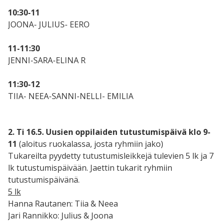
10:30-11
JOONA- JULIUS- EERO
11-11:30
JENNI-SARA-ELINA R
11:30-12
TIIA- NEEA-SANNI-NELLI- EMILIA
2. Ti 16.5. Uusien oppilaiden tutustumispäivä klo 9-
11
(aloitus ruokalassa, josta ryhmiin jako)
Tukareilta pyydetty tutustumisleikkejä tulevien 5 lk ja 7
lk tutustumispäivään. Jaettin tukarit ryhmiin
tutustumispäivänä.
5 lk
Hanna Rautanen: Tiia & Neea
Jari Rannikko: Julius & Joona