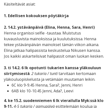
Käsiteltävät asiat:
1. Edellisen kokouksen pöytäkirja
2. 14.2. ystävänpäivä (Elina, Henna, Sara, Henri)
Henna organisoi selfie -taustaa. Muistutus
kuvausluvista mainoksissa ja kuulutuksissa. Henna
tekee ystävänpäivän mainokset tämän viikon aikana.
Elina jatkaa halipassista keskustelua Nikusen kanssa.
Jos kaikki askartelisivat halipassit oman luokan kesken.
3. ti 14.2. 6 lk opotunti tukarien kanssa yläkouluun
siirtymisestä
.
2 tukaria / tunti
tarvitaan kertomaan
yläkouluopiskelusta ja vetämään muutaman leikin.
6C klo 9-9.45 Henna, Sara?, Jenni, Henri
6AB klo 10-10.45 Jenni, Ada?, Leevi
4. ke 15.2. suodenniemen 6 lk vierailulla Myk:ssä klo
9-11.
4
-5 tukaria / aamupäivä
esittelemään koulua ja