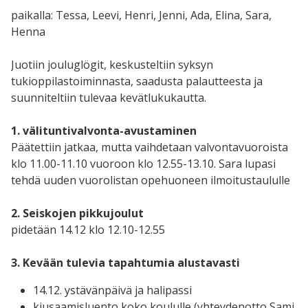
paikalla: Tessa, Leevi, Henri, Jenni, Ada, Elina, Sara,
Henna
Juotiin jouluglögit, keskusteltiin syksyn
tukioppilastoiminnasta, saadusta palautteesta ja
suunniteltiin tulevaa kevätlukukautta.
1. välituntivalvonta-avustaminen
Päätettiin jatkaa, mutta vaihdetaan valvontavuoroista
klo 11.00-11.10 vuoroon klo 12.55-13.10. Sara lupasi
tehdä uuden vuorolistan opehuoneen ilmoitustaululle
2. Seiskojen pikkujoulut
pidetään 14.12 klo 12.10-12.55
3. Kevään tulevia tapahtumia alustavasti
14.12. ystävänpäivä ja halipassi
kiusaamisluento koko koululle (yhteydenotto Sami