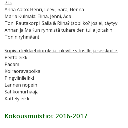
7 lk
Anna Aalto: Henri, Leevi, Sara, Henna
Maria Kulmala: Elina, Jenni, Ada
Toni Rautakorpi: Salla & Riina? (sopiiko? jos ei, täytyy
Annan ja MaKun ryhmistä tukareiden tulla joitakin
Tonin ryhmään)
Sopivia leikkiehdotuksia tuleville vitosille ja seiskoille:
Peittoleikki
Padam
Koiraoravapoika
Pingviinileikki
Lännen nopein
Sähkömurhaaja
Kättelyleikki
Kokousmuistiot 2016-2017