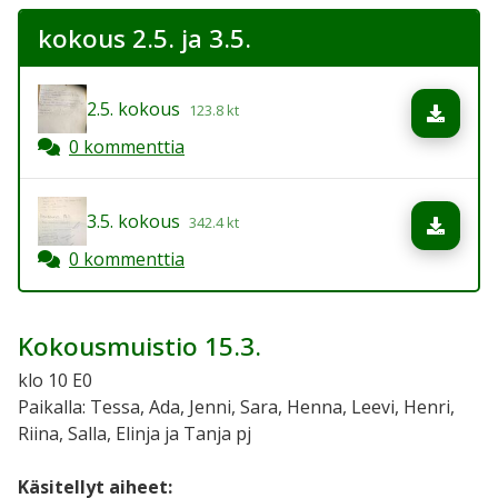
kokous 2.5. ja 3.5.
2.5. kokous
123.8 kt
Lata
0 kommenttia
3.5. kokous
342.4 kt
Lata
0 kommenttia
Kokousmuistio 15.3.
klo 10 E0
Paikalla: Tessa, Ada, Jenni, Sara, Henna, Leevi, Henri,
Riina, Salla, Elinja ja Tanja pj
Käsitellyt aiheet: