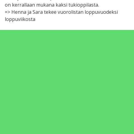
on kerrallaan mukana kaksi tukioppilasta.
=> Henna ja Sara tekee vuorolistan loppuvuodeksi
loppuviikosta
2. Tukioppilaiden esittäytymiskierros 0-7 lk:lle
ma 14.11. klo 10-11 / ke 16.11. klo 10-11, 5 min / luokka,
9 luokkaa + 7 luokat myöhemmin.
ei ehditty käsitellä
3. Tukioppilaiden järjestämä koko koulun
pikkujoulu
Rehtori ehdottanut pikkujoulupäiväksi 14.12. tai 15.12.
=> Miten edetään pikkujouluasiassa?
4. Valinnaisteemailta 4., 5., 7, ja 8. luokkalaisille ja
heidän vanhemmilleen 22.11.
=> pääsisikö tukareita mukaan vanhempainiltaan
avustamaan ja opastamaan oikeisiin luokkiin, missä