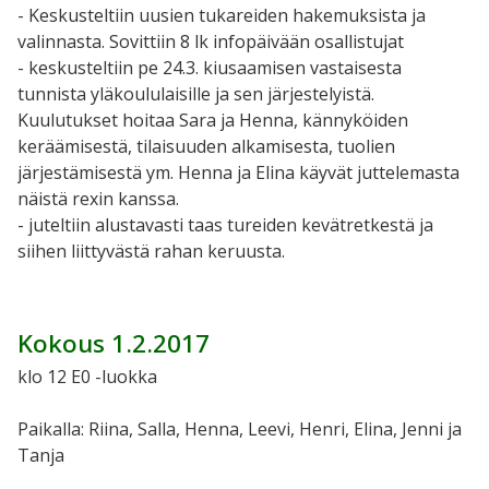
- Keskusteltiin uusien tukareiden hakemuksista ja
valinnasta. Sovittiin 8 lk infopäivään osallistujat
- keskusteltiin pe 24.3. kiusaamisen vastaisesta
tunnista yläkoululaisille ja sen järjestelyistä.
Kuulutukset hoitaa Sara ja Henna, kännyköiden
keräämisestä, tilaisuuden alkamisesta, tuolien
järjestämisestä ym. Henna ja Elina käyvät juttelemasta
näistä rexin kanssa.
- juteltiin alustavasti taas tureiden kevätretkestä ja
siihen liittyvästä rahan keruusta.
Kokous 1.2.2017
klo 12 E0 -luokka
Paikalla: Riina, Salla, Henna, Leevi, Henri, Elina, Jenni ja
Tanja