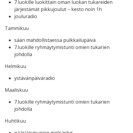
7.luokille luokittain oman luokan tukareiden
järjestämät pikkujoulut – kesto noin 1h
jouluradio
Tammikuu
sään mahdollistaessa pulkkailupäivä
7.luokille ryhmäytymistunti omien tukarien
johdolla
Helmikuu
ystävänpäiväradio
Maaliskuu
7.luokille ryhmäytymistunti omien tukarien
johdolla
Huhtikuu
pääsiäismunien metsästys