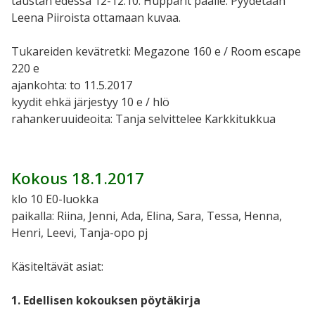
taustan edessä 12-12.10. Hupparit päälle. Pyydetään
Leena Piiroista ottamaan kuvaa.
Tukareiden kevätretki: Megazone 160 e / Room escape
220 e
ajankohta: to 11.5.2017
kyydit ehkä järjestyy 10 e / hlö
rahankeruuideoita: Tanja selvittelee Karkkitukkua
Kokous 18.1.2017
klo 10 E0-luokka
paikalla: Riina, Jenni, Ada, Elina, Sara, Tessa, Henna,
Henri, Leevi, Tanja-opo pj
Käsiteltävät asiat:
1. Edellisen kokouksen pöytäkirja