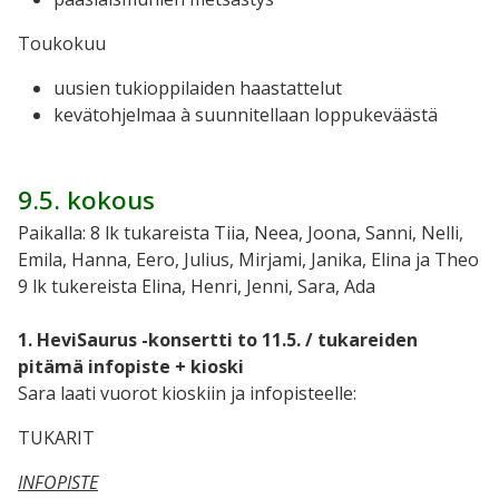
Toukokuu
uusien tukioppilaiden haastattelut
kevätohjelmaa à suunnitellaan loppukeväästä
9.5. kokous
Paikalla: 8 lk tukareista Tiia, Neea, Joona, Sanni, Nelli,
Emila, Hanna, Eero, Julius, Mirjami, Janika, Elina ja Theo
9 lk tukereista Elina, Henri, Jenni, Sara, Ada
1. HeviSaurus -konsertti to 11.5. / tukareiden
pitämä infopiste + kioski
Sara laati vuorot kioskiin ja infopisteelle:
TUKARIT
INFOPISTE