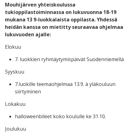
Mouhijärven yhteiskoulussa
tukioppilastoiminnassa on lukuvuonna 18-19
mukana 13 9-luokkalaista oppilasta. Yhdessä
heidän kanssa on mietitty seuraavaa ohjelmaa
lukuvuoden ajalle:
Elokuu
7. luokkien ryhmäytymispäivät Suodenniemellä
Syyskuu
7.luokille teemaohjelmaa 13.9. à yläkouluun
siirtyminen
Lokakuu
halloweenbileet koko koululle ke 31.10.
Joulukuu