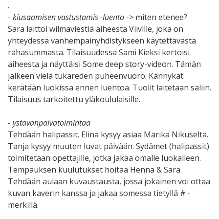
.
-
kiusaamisen vastustamis -luento
-> miten etenee?
Sara laittoi wilmaviestiä aiheesta Viiville, joka on
yhteydessä vanhempainyhdistykseen käytettävästä
rahasummasta. Tilaisuudessa Sami Kieksi kertoisi
aiheesta ja näyttäisi Some deep story-videon. Tämän
jälkeen vielä tukareden puheenvuoro. Kännykät
kerätään luokissa ennen luentoa. Tuolit laitetaan saliin.
Tilaisuus tarkoitettu yläkoululaisille.
-
ystävänpäivätoimintaa
Tehdään halipassit. Elina kysyy asiaa Marika Nikuselta.
Tanja kysyy muuten luvat päivään. Sydämet (halipassit)
toimitetaan opettajille, jotka jakaa omalle luokalleen.
Tempauksen kuulutukset hoitaa Henna & Sara.
Tehdään aulaan kuvaustausta, jossa jokainen voi ottaa
kuvan kaverin kanssa ja jakaa somessa tietyllä # -
merkillä.