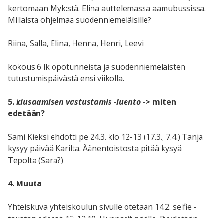
kertomaan Myk:stä. Elina auttelemassa aamubussissa.
Millaista ohjelmaa suodenniemeläisille?
Riina, Salla, Elina, Henna, Henri, Leevi
kokous 6 lk opotunneista ja suodenniemeläisten
tutustumispäivästä ensi viikolla.
5.
kiusaamisen vastustamis -luento
-> miten
edetään?
Sami Kieksi ehdotti pe 24.3. klo 12-13 (17.3., 7.4.) Tanja
kysyy päivää Karilta. Äänentoistosta pitää kysyä
Tepolta (Sara?)
4. Muuta
Yhteiskuva yhteiskoulun sivulle otetaan 14.2. selfie -