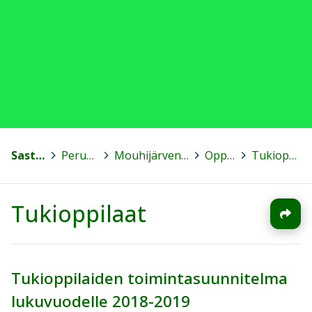
Sastamala
>
Peruskoulut
>
Mouhijärven yhteiskoulu
>
Oppilaalle
>
Tukioppilaat
Tukioppilaat
Tukioppilaiden toimintasuunnitelma
lukuvuodelle 2018-2019