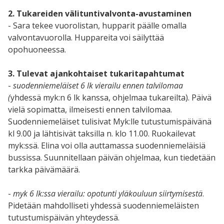
2. Tukareiden välituntivalvonta-avustaminen
- Sara tekee vuorolistan, hupparit päälle omalla
valvontavuorolla. Huppareita voi säilyttää
opohuoneessa.
3. Tulevat ajankohtaiset tukaritapahtumat
-
suodenniemeläiset 6 lk vierailu ennen talvilomaa
(
yhdessä myk:n 6 lk kanssa, ohjelmaa tukareilta). Päivä
vielä sopimatta, ilmeisesti ennen talvilomaa.
Suodenniemeläiset tulisivat Myk:lle tutustumispäivänä
kl 9.00 ja lähtisivät taksilla n. klo 11.00. Ruokailevat
myk:ssä. Elina voi olla auttamassa suodenniemeläisiä
bussissa. Suunnitellaan päivän ohjelmaa, kun tiedetään
tarkka päivämäärä.
-
myk 6 lk:ssa vierailu: opotunti yläkouluun siirtymisestä
.
Pidetään mahdolliseti yhdessä suodenniemeläisten
tutustumispäivän yhteydessä.