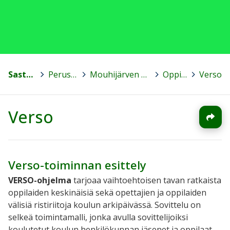
Sastamala
>
Peruskoulut
>
Mouhijärven yhteiskoulu
>
Oppilaalle
>
Verso
Verso
Verso-toiminnan esittely
VERSO-ohjelma
tarjoaa vaihtoehtoisen tavan ratkaista
oppilaiden keskinäisiä sekä opettajien ja oppilaiden
välisiä ristiriitoja koulun arkipäivässä. Sovittelu on
selkeä toimintamalli, jonka avulla sovittelijoiksi
koulutetut koulun henkilökunnan jäsenet ja oppilaat