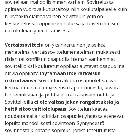
sovitellaan mahdollisimman varhain. Sovittelussa
opitaan vuorovaikutustaitoja niin koulutaipaleelle kuin
tulevaakin elämää varten. Sovittelun ydin on
keskustelussa, oppimisen halussa ja toisen ihmisen
näkökulman ymmärtämisessä.
Vertaissovittelu
on yksinkertainen ja selkeä
menetelmä. Vertaissovittelumenetelmän mukaisesti
riidan tai konfliktin osapuolia hieman vanhemmat
sovittelijoiksi koulutetut oppilaat auttavat osapuolina
olevia oppilaita
löytämään itse ratkaisun
ristiriitaansa
. Sovittelun aikana osapuolet saavat
kertoa oman näkemyksensä tapahtuneesta, kuvata
tuntemuksiaan ja pohtia eri ratkaisuvaihtoehtoja.
Sovittelijoilla
ei ole valtaa jakaa rangaistuksia ja
heitä sitoo vaitiololupaus
. Sovittelun kaavaa
noudattamalla ristiriidan osapuolet yhdessä etenevät
lopulta mahdollisesti sovintoon. Syntyneestä
sovinnosta kirjataan sopimus, jonka toteutumista