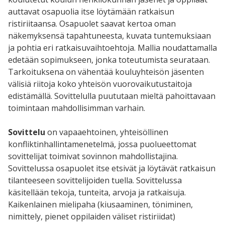
auttavat osapuolia itse löytämään ratkaisun
ristiriitaansa. Osapuolet saavat kertoa oman
näkemyksensä tapahtuneesta, kuvata tuntemuksiaan
ja pohtia eri ratkaisuvaihtoehtoja. Mallia noudattamalla
edetään sopimukseen, jonka toteutumista seurataan.
Tarkoituksena on vähentää kouluyhteisön jäsenten
välisiä riitoja koko yhteisön vuorovaikutustaitoja
edistämällä. Sovittelulla puututaan mieltä pahoittavaan
toimintaan mahdollisimman varhain.
Sovittelu
on vapaaehtoinen, yhteisöllinen
konfliktinhallintamenetelmä, jossa puolueettomat
sovittelijat toimivat sovinnon mahdollistajina.
Sovittelussa osapuolet itse etsivät ja löytävät ratkaisun
tilanteeseen sovittelijoiden tuella. Sovittelussa
käsitellään tekoja, tunteita, arvoja ja ratkaisuja.
Kaikenlainen mielipaha (kiusaaminen, töniminen,
nimittely, pienet oppilaiden väliset ristiriidat)