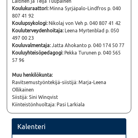
Laitinen ja Teija Tuupainen
Koulukuraattori:
Minna Syrjäpalo-Lindfros p. 040
807 41 92
Koulupsykologi:
Nikolaj von Veh p. 040 807 41 42
Kouluterveydenhoitaja:
Leena Myrtenblad p. 050
497 00 23
Kouluvalmentaja:
Jatta Ahokanto p. 040 174 50 77
Kouluyhteisöpedagogi:
Pekka Turunen p. 040 565
57 96
Muu henkilökunta:
Ravitsemustyöntekijä-siistijä: Marja-Leena
Ollikainen
Siistijä: Sini Winqvist
Kiinteistönhuoltaja: Pasi Larkiala
Kalenteri