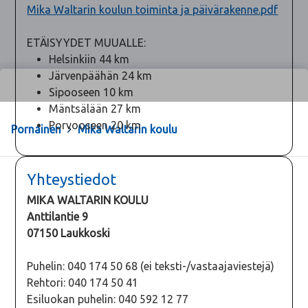
Mika Waltarin koulun toiminta ja päivärakenne.pdf
ETÄISYYDET MUUALLE:
Helsinkiin 44 km
Järvenpäähän 24 km
Sipooseen 10 km
Mäntsälään 27 km
Porvooseen 20 km
Pornainen
>
Mika Waltarin koulu
Yhteystiedot
MIKA WALTARIN KOULU
Anttilantie 9
07150 Laukkoski
Puhelin: 040 174 50 68 (ei teksti-/vastaajaviestejä)
Rehtori: 040 174 50 41
Esiluokan puhelin: 040 592 12 77