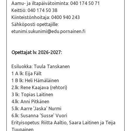
Aamu- ja iltapäivätoiminta: 040 174 50 71
Keittiö: 040 174 50 38
Kiinteistönhoitaja: 0400 940 243
Sähköposti opettajille:
etunimi.sukunimi@edu.pornainen.fi
Opettajat lv. 2026-2027:
Esiluokka: Tuula Tanskanen
1 A lk: Eija Fält
1 B lk: Heli Hämäläinen
2.lk: Rene Kaajava (rehtori)
3 lk: Topias Laitinen
4.lk: Anni Pitkänen
5.lk: Aarre 'Jaska' Nurmi
6.lk: Susanna 'Susse' Vuori
Erityisopetus: Riitta Aaltio, Saara Laitinen ja Teija
Tuupainen