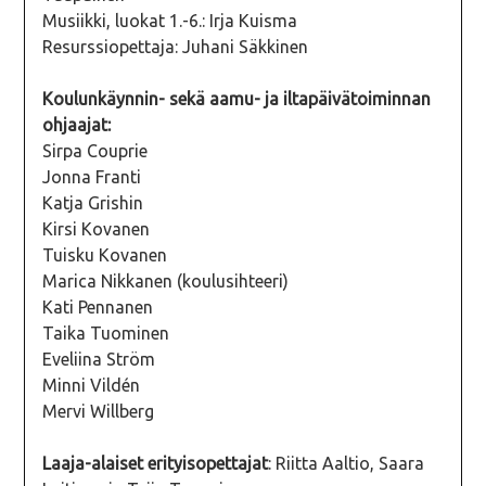
Musiikki, luokat 1.-6.: Irja Kuisma
Resurssiopettaja: Juhani Säkkinen
Koulunkäynnin- sekä aamu- ja iltapäivätoiminnan
ohjaajat:
Sirpa Couprie
Jonna Franti
Katja Grishin
Kirsi Kovanen
Tuisku Kovanen
Marica Nikkanen (koulusihteeri)
Kati Pennanen
Taika Tuominen
Eveliina Ström
Minni Vildén
Mervi Willberg
Laaja-alaiset erityisopettajat
: Riitta Aaltio, Saara