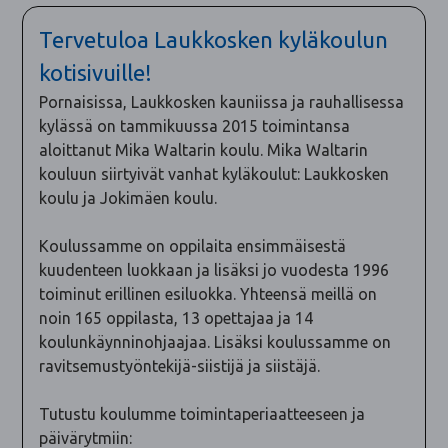
Tervetuloa Laukkosken kyläkoulun
kotisivuille!
Pornaisissa, Laukkosken kauniissa ja rauhallisessa
kylässä on tammikuussa 2015 toimintansa
aloittanut Mika Waltarin koulu.
Mika Waltarin
kouluun siirtyivät vanhat kyläkoulut: Laukkosken
koulu ja Jokimäen koulu.
Koulussamme on oppilaita ensimmäisestä
kuudenteen luokkaan ja lisäksi jo vuodesta 1996
toiminut erillinen esiluokka. Yhteensä meillä on
noin 165 oppilasta, 13 opettajaa ja 14
koulunkäynninohjaajaa. Lisäksi koulussamme on
ravitsemustyöntekijä-siistijä ja siistäjä.
Tutustu koulumme toimintaperiaatteeseen ja
päivärytmiin: