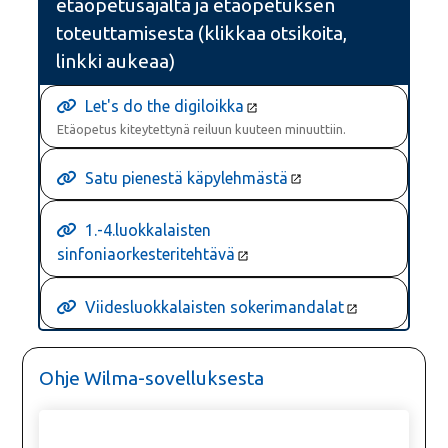
etäopetusajalta ja etäopetuksen
toteuttamisesta (klikkaa otsikoita,
linkki aukeaa)
Let's do the digiloikka
Etäopetus kiteytettynä reiluun kuuteen minuuttiin.
Satu pienestä käpylehmästä
1.-4.luokkalaisten
sinfoniaorkesteritehtävä
Viidesluokkalaisten sokerimandalat
Ohje Wilma-sovelluksesta