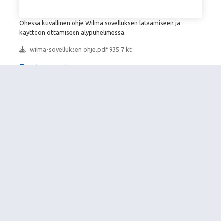
Ohessa kuvallinen ohje Wilma sovelluksen lataamiseen ja
käyttöön ottamiseen älypuhelimessa.
wilma-sovelluksen ohje.pdf 935.7 kt
0 kommenttia
Mika Waltarin koulun vanhempainyhdistys
Vanhempainyhdistyksen puheenjohtaja
Päivi Nurminen
paivi.j.nurminen(at)gmail.com
Mika Waltarin koulu
Yhteystiedot
Koulutyö