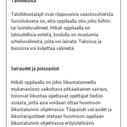
Talviliikunta
Talviliikuntalajit ovat riippuvaisia sääolosuhteista.
Suosituksena on, että oppilaalla olisi joko hiihto-
tai luisteluvälineet. Mikäli oppilaalla on
taloudellisia esteitä, koululla on muutamia
urheiluvälineitä, joita voi lainata. Taksissa ja
bussissa voi kuljettaa välineitä.
Sairaudet ja poissaolot
Mikäli oppilaalla on jokin liikuntatunneilla
mukanaoloon vaikuttava pitkäaikainen sairaus,
toivovat liikuntaa opettavat opettajat tiedon
asiasta, jotta asia voidaan ottaa huomioon
liikuntatunnin ohjelmassa. Tilapäiset sairaudet ja
liikuntarajoitteet otetaan huomioon oppilaan
liikuntatunnin ohjelmassa erityistehtävin.