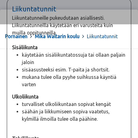
Liikuntatunnit
Liikuntatunneille pukeudutaan asiallisesti.
Liikuntatunneilla käytetään eri varusteita kuin
muilla oppitunneilla.
Pornainen
>
Mika Waltarin koulu
>
Liikuntatunnit
Sisäliikunta
käytetään sisäliikuntatossuja tai ollaan paljain
jaloin
sisäasusteeksi esim. T-paita ja shortsit.
mukana tulee olla pyyhe suihkussa käyntiä
varten
Ulkoliikunta
turvalliset ulkoliikuntaan sopivat kengät
säähän ja liikkumiseen sopiva vaatetus,
kylmillä ilmoilla tulee olla päähine.