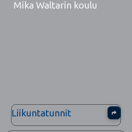
Mika Waltarin koulu
Liikuntatunnit
Ja