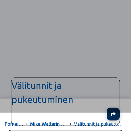
Välitunnit ja
pukeutuminen
Ja
Pornainen
>
Mika Waltarin koulu
>
Välitunnit ja pukeutuminen