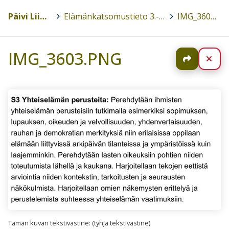
Päivi Liimatainen
>
Elämänkatsomustieto 3.-6.luokat 2017-2018
>
IMG_3603.PNG
IMG_3603.PNG
Jaa
Sul
Tämän kuvan tekstivastine: (tyhjä tekstivastine)