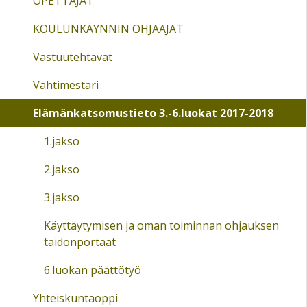
OPETTAJAT
KOULUNKÄYNNIN OHJAAJAT
Vastuutehtävät
Vahtimestari
Elämänkatsomustieto 3.-6.luokat 2017-2018
1.jakso
2.jakso
3.jakso
Käyttäytymisen ja oman toiminnan ohjauksen
taidonportaat
6.luokan päättötyö
Yhteiskuntaoppi