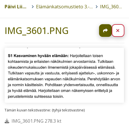
Päivi Liimatainen
>
Elämänkatsomustieto 3.-6.luokat 2017-2018
>
IMG_3601.PNG
IMG_3601.PNG
Jaa
Sul
Tämän kuvan tekstivastine: (tyhjä tekstivastine)
IMG_3601.PNG 278.3 kt