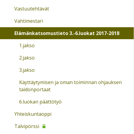
Vastuutehtävät
Vahtimestari
Elämänkatsomustieto 3.-6.luokat 2017-2018
1.jakso
2.jakso
3.jakso
Käyttäytymisen ja oman toiminnan ohjauksen
taidonportaat
6.luokan päättötyö
Yhteiskuntaoppi
Talvipörssi