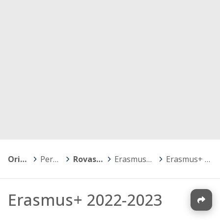
Orivesi
>
Perusopetus
>
Rovastinkankaan koulu
>
Erasmus+ ja eTwinning -projektit
>
Erasmus+ 2022-2023
Erasmus+ 2022-2023