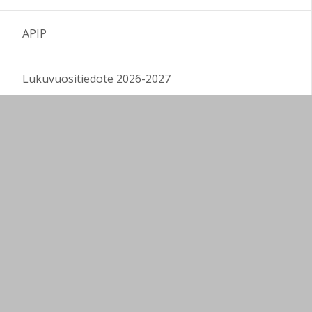
APIP
Lukuvuositiedote 2026-2027
Kestävä kehitys Rokissa
Kielten opetus Rokissa
Lukeva koulu
Erasmus+ ja eTwinning -projektit
eTwinning 2024-2025