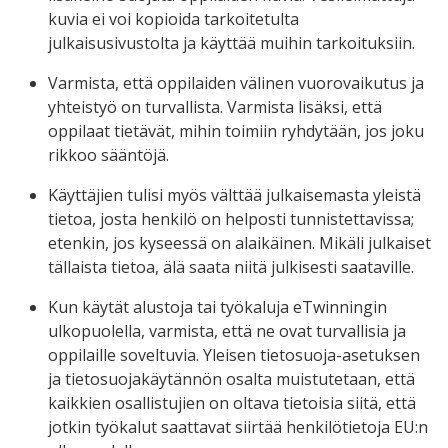
kuvia ei voi kopioida tarkoitetulta
julkaisusivustolta ja käyttää muihin tarkoituksiin.
Varmista, että oppilaiden välinen vuorovaikutus ja
yhteistyö on turvallista. Varmista lisäksi, että
oppilaat tietävät, mihin toimiin ryhdytään, jos joku
rikkoo sääntöjä.
Käyttäjien tulisi myös välttää julkaisemasta yleistä
tietoa, josta henkilö on helposti tunnistettavissa;
etenkin, jos kyseessä on alaikäinen. Mikäli julkaiset
tällaista tietoa, älä saata niitä julkisesti saataville.
Kun käytät alustoja tai työkaluja eTwinningin
ulkopuolella, varmista, että ne ovat turvallisia ja
oppilaille soveltuvia. Yleisen tietosuoja-asetuksen
ja tietosuojakäytännön osalta muistutetaan, että
kaikkien osallistujien on oltava tietoisia siitä, että
jotkin työkalut saattavat siirtää henkilötietoja EU:n