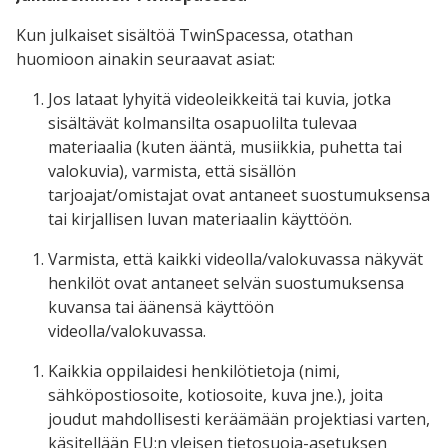
Kun julkaiset sisältöä TwinSpacessa, otathan
huomioon ainakin seuraavat asiat:
Jos lataat lyhyitä videoleikkeitä tai kuvia, jotka
sisältävät kolmansilta osapuolilta tulevaa
materiaalia (kuten ääntä, musiikkia, puhetta tai
valokuvia), varmista, että sisällön
tarjoajat/omistajat ovat antaneet suostumuksensa
tai kirjallisen luvan materiaalin käyttöön.
Varmista, että kaikki videolla/valokuvassa näkyvät
henkilöt ovat antaneet selvän suostumuksensa
kuvansa tai äänensä käyttöön
videolla/valokuvassa.
Kaikkia oppilaidesi henkilötietoja (nimi,
sähköpostiosoite, kotiosoite, kuva jne.), joita
joudut mahdollisesti keräämään projektiasi varten,
käsitellään EU:n yleisen tietosuoja-asetuksen