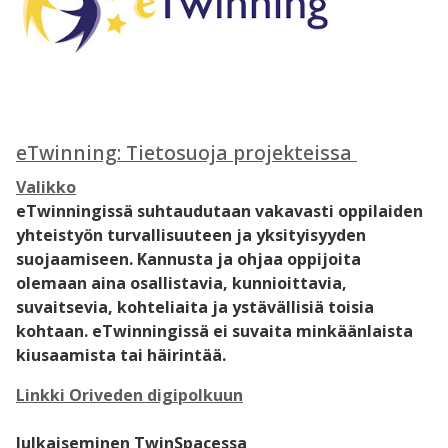
eTwinning: Tietosuoja projekteissa
Valikko
eTwinningissä suhtaudutaan vakavasti oppilaiden
yhteistyön turvallisuuteen ja yksityisyyden
suojaamiseen. Kannusta ja ohjaa oppijoita
olemaan aina osallistavia, kunnioittavia,
suvaitsevia, kohteliaita ja ystävällisiä toisia
kohtaan. eTwinningissä ei suvaita minkäänlaista
kiusaamista tai häirintää.
Linkki Oriveden digipolkuun
Julkaiseminen TwinSpacessa