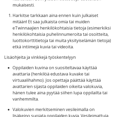
mukaisesti.
Harkitse tarkkaan aina ennen kuin julkaiset
mitään! Et saa julkaista omia tai muiden
eTwinnaajien henkilökohtaisia tietoja (esimerkiksi
henkilökohtaisia puhelinnumeroita tai osoitteita,
luottokorttitietoja tai muita yksityiselämän tietoja)
etkä intiimejä kuvia tai videoita.
Lisäohjeita ja vinkkejä työskentelyyn
Oppilaiden kuvina on suositeltavaa käyttää
avattaria (henkilöä edustava kuvake tai
virtuaalihahmo). Jos opettaja päättää käyttää
avattarien sijasta oppilaiden oikeita valokuvia,
hänen tulee aina pyytää siihen lupa oppilailta tai
vanhemmilta.
Valokuvien merkitseminen vesileimalla on
lisäkeino suojata oppilaiden kuvia. Vesileimattuja