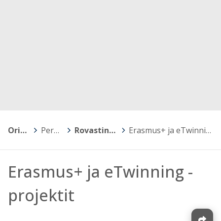
Orivesi
>
Perusopetus
>
Rovastinkankaan koulu
>
Erasmus+ ja eTwinning -projektit
Erasmus+ ja eTwinning -
projektit