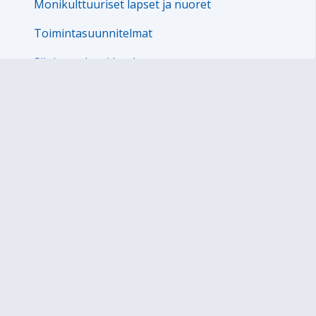
Monikulttuuriset lapset ja nuoret
Toimintasuunnitelmat
Sijoitettu lapsi koulussa
Kunnari-lukudiplomi
Tieto- ja viestintätekniikka opetuksessa
Tutoropettajat
Erkko-lukio
Erasmus+
Henkilökunta
Koululaisten aamu- ja iltapäivätoiminta