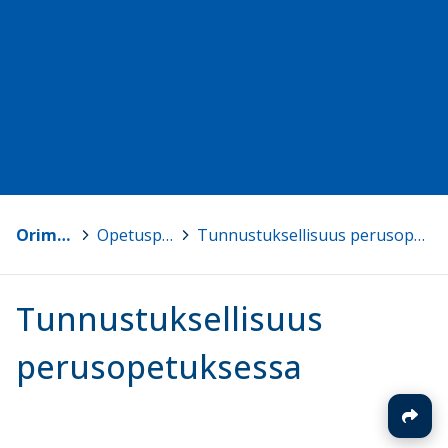
Orimattila
>
Opetuspalvelut
>
Tunnustuksellisuus perusopetuksessa
Tunnustuksellisuus
perusopetuksessa