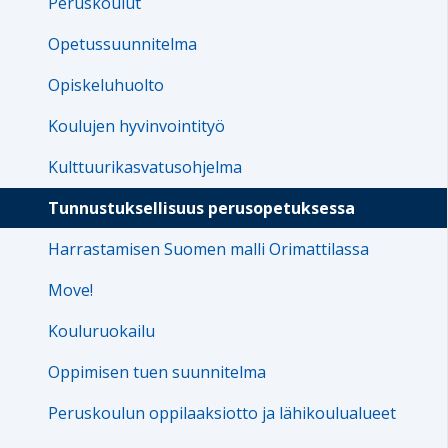
Peruskoulut
Opetussuunnitelma
Opiskeluhuolto
Koulujen hyvinvointityö
Kulttuurikasvatusohjelma
Tunnustuksellisuus perusopetuksessa
Harrastamisen Suomen malli Orimattilassa
Move!
Kouluruokailu
Oppimisen tuen suunnitelma
Peruskoulun oppilaaksiotto ja lähikoulualueet