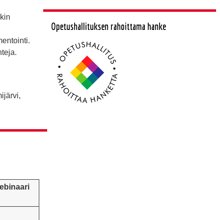
nkin
Opetushallituksen rahoittama hanke
mentointi.
nteja.
ijärvi,
ebinaari