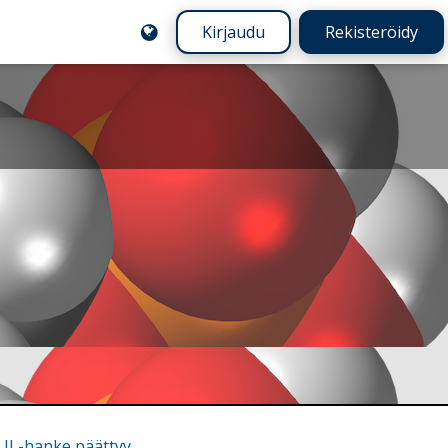
Kirjaudu
Rekisteröidy
 II -hanke päättyy