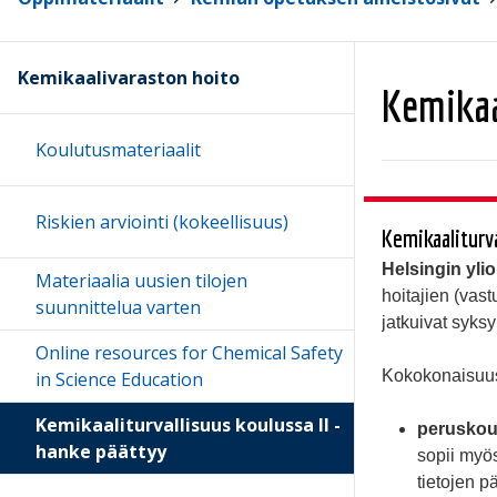
Kemikaalivaraston hoito
Kemikaa
Koulutusmateriaalit
Riskien arviointi (kokeellisuus)
Kemikaaliturva
Helsingin yli
Materiaalia uusien tilojen
hoitajien (vas
suunnittelua varten
jatkuivat syksy
Online resources for Chemical Safety
Kokokonaisuus 
in Science Education
Kemikaaliturvallisuus koulussa II -
peruskou
hanke päättyy
sopii myö
tietojen p