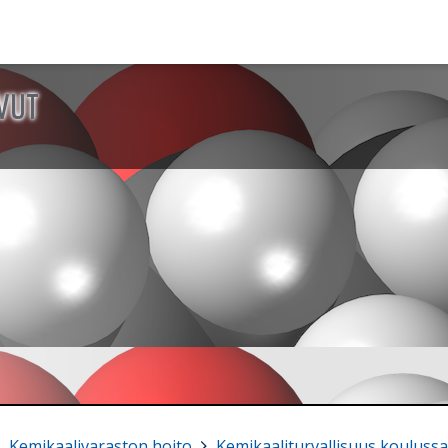
VUT
Kemikaalivaraston hoito
>
Kemikaaliturvallisuus koulussa