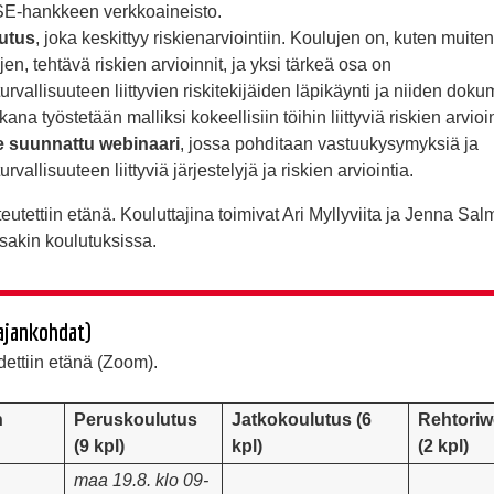
-hankkeen verkkoaineisto.
utus
, joka keskittyy riskienarviointiin. Koulujen on, kuten muite
jen, tehtävä riskien arvioinnit, ja yksi tärkeä osa on
urvallisuuteen liittyvien riskitekijäiden läpikäynti ja niiden doku
ana työstetään malliksi kokeellisiin töihin liittyviä riskien arvioi
le suunnattu webinaari
, jossa pohditaan vastuukysymyksiä ja
rvallisuuteen liittyviä järjestelyjä ja riskien arviointia.
eutettiin etänä. Kouluttajina toimivat Ari Myllyviita ja Jenna Salm
sakin koulutuksissa.
ajankohdat)
dettiin etänä (Zoom).
n
Peruskoulutus
Jatkokoulutus (6
Rehtoriw
(9 kpl)
kpl)
(2 kpl)
maa 19.8. klo 09-