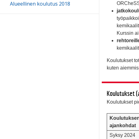
Alueellinen koulutus 2018
ORCheSSE
jatkokoul
työpaikkoi
kemikaalit
Kurssin aik
rehtoreil
kemikaalitu
Koulutukset tot
kuten aiemmis
Koulutukset (
Koulutukset pi
Koulutukse
ajankohdat
Syksy 2024