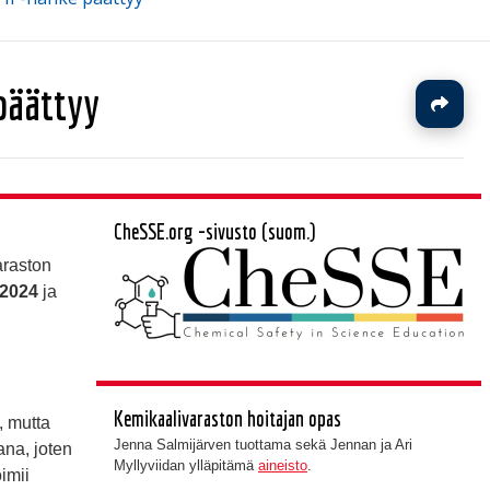
päättyy
J
CheSSE.org -sivusto (suom.)
araston
 2024
ja
Kemikaalivaraston hoitajan opas
, mutta
Jenna Salmijärven tuottama sekä Jennan ja Ari
na, joten
Myllyviidan ylläpitämä
aineisto
.
imii