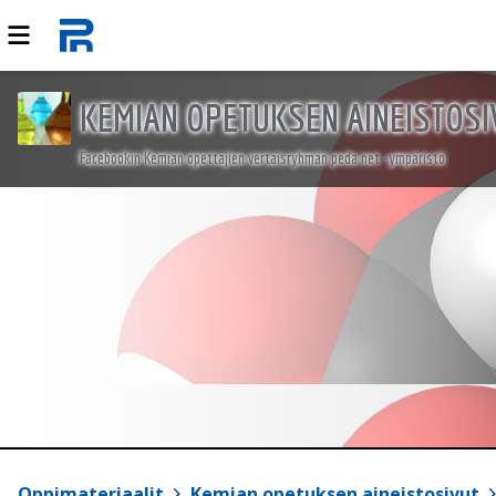
KEMIAN OPETUKSEN AINEISTOSI
Facebookin Kemian opettajien vertaisryhmän peda.net -ympäristö
Oppimateriaalit
>
Kemian opetuksen aineistosivut
>