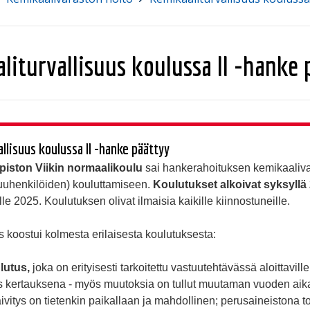
liturvallisuus koulussa II -hanke 
llisuus koulussa II -hanke päättyy
opiston Viikin normaalikoulu
sai hankerahoituksen kemikaaliv
tuuhenkilöiden) kouluttamiseen.
Koulutukset alkoivat syksyllä
lle 2025. Koulutuksen olivat ilmaisia kaikille kiinnostuneille.
koostui kolmesta erilaisesta koulutuksesta:
lutus,
joka on erityisesti tarkoitettu vastuutehtävässä aloittaville
s kertauksena - myös muutoksia on tullut muutaman vuoden aika
äivitys on tietenkin paikallaan ja mahdollinen; perusaineistona to