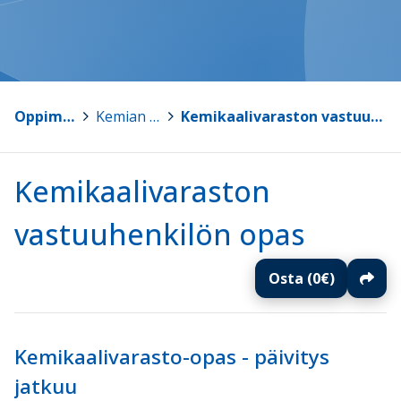
Oppimateriaalit
>
Kemian materiaalit
>
Kemikaalivaraston vastuuhenkilön opas
Kemikaalivaraston
vastuuhenkilön opas
Osta (0€)
Kemikaalivarasto-opas - päivitys
jatkuu