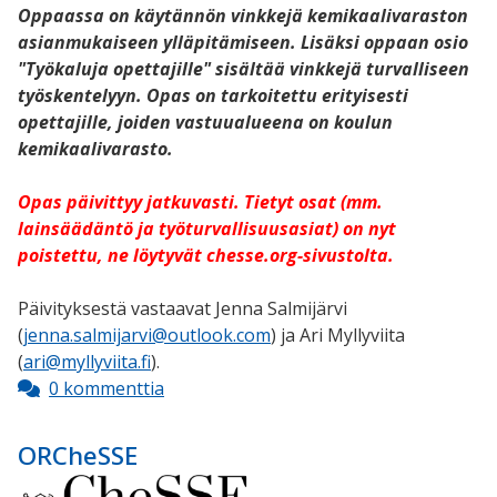
Oppaassa on käytännön vinkkejä kemikaalivaraston
asianmukaiseen ylläpitämiseen. Lisäksi oppaan osio
"Työkaluja opettajille" sisältää vinkkejä turvalliseen
työskentelyyn. Opas on tarkoitettu erityisesti
opettajille, joiden vastuualueena on koulun
kemikaalivarasto.
Opas päivittyy jatkuvasti. Tietyt osat (mm.
lainsäädäntö ja työturvallisuusasiat) on nyt
poistettu, ne löytyvät chesse.org-sivustolta.
Päivityksestä vastaavat Jenna Salmijärvi
(
jenna.salmijarvi@outlook.com
) ja Ari Myllyviita
(
ari@myllyviita.fi
).
0 kommenttia
ORCheSSE