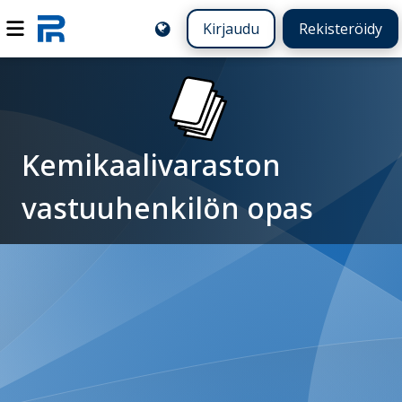
Kirjaudu
Rekisteröidy
Kemikaalivaraston
vastuuhenkilön opas