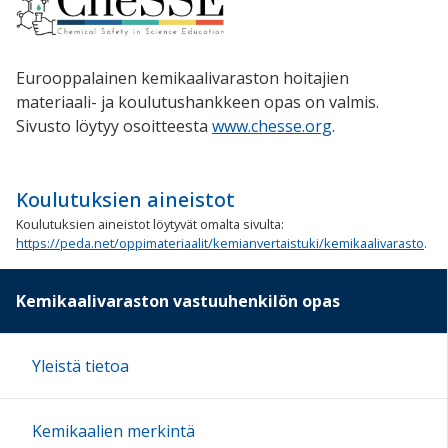
Eurooppalainen kemikaalivaraston hoitajien
materiaali- ja koulutushankkeen opas on valmis.
Sivusto löytyy osoitteesta
www.chesse.org
.
Koulutuksien aineistot
Koulutuksien aineistot löytyvät omalta sivulta:
https://peda.net/oppimateriaalit/kemianvertaistuki/kemikaalivarasto
.
Kemikaalivaraston vastuuhenkilön opas
Yleistä tietoa
Kemikaalien merkintä