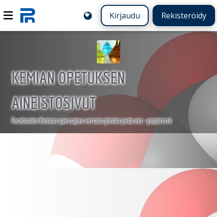
Kirjaudu
Rekisteröidy
KEMIAN OPETUKSEN
AINEISTOSIVUT
Facebookin Kemian opettajien vertaisryhmän peda.net -ympäristö