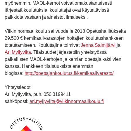
myöhemmin. MAOL-kerhot voivat omakustanteisesti
järjestää koulutuksia, kouluttajat ovat käytettävissä
palkkiota vastaan ja aineistot ilmaiseksi.
Viikin normaalikoulu sai vuodelle 2018 Opetushallitukselta
29.500 € kemikaalivarastojen hoitajien koulutushankkeen
toteuttamiseen. Kouluttajina toimivat
Jenna Salmijärvi
ja
Ari Myllyviita
. Tilaisuudet järjestettiin yhteistyössä
paikallisten MAOL-kerhojen ja kemian opettaja -aktiivien
kanssa. Hankkeen tilaisuuksista enemmän
blogissa:
http://opettajankoulutus.fi/kemikaalivarasto/
Yhteystiedot:
Ari Myllyviita, puh. 050 3199411
sähköposti:
ari.myllyviita@viikinnormaalikoulu.fi