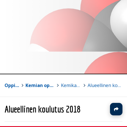
Oppimateriaalit
>
Kemian opetuksen aineistosivut
>
Kemikaalivaraston hoito
>
Alueellinen koulutus 2018
Alueellinen koulutus 2018