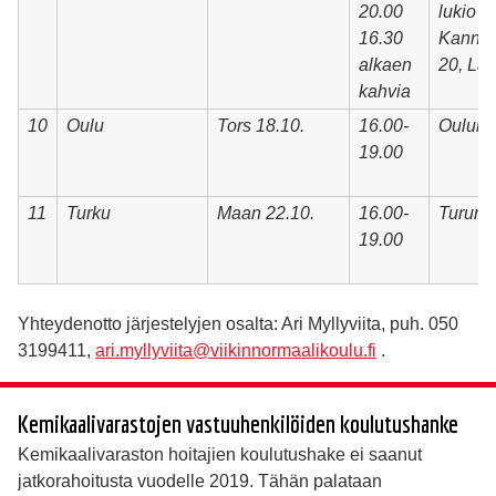
20.00
lukio
16.30
Kannak
alkaen
20, Lah
kahvia
10
Oulu
Tors 18.10.
16.00-
Oulun 
19.00
11
Turku
Maan 22.10.
16.00-
Turun y
19.00
Yhteydenotto järjestelyjen osalta: Ari Myllyviita, puh. 050
3199411,
ari.myllyviita@viikinnormaalikoulu.fi
.
Kemikaalivarastojen vastuuhenkilöiden koulutushanke
Kemikaalivaraston hoitajien koulutushake ei saanut
jatkorahoitusta vuodelle 2019. Tähän palataan