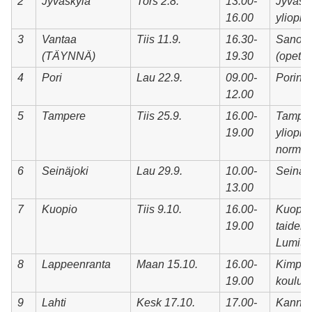
2
Jyväskylä
Tors 2.8.
13.00-
Jyväsk
16.00
yliopis
3
Vantaa
Tiis 11.9.
16.30-
Sanom
(TÄYNNÄ)
19.30
(opetus
4
Pori
Lau 22.9.
09.00-
Porin 
12.00
5
Tampere
Tiis 25.9.
16.00-
Tampe
19.00
yliopis
normaa
6
Seinäjoki
Lau 29.9.
10.00-
Seinäjo
13.00
7
Kuopio
Tiis 9.10.
16.00-
Kuopio
19.00
taidelu
Lumit
8
Lappeenranta
Maan 15.10.
16.00-
Kimpis
19.00
koulu
9
Lahti
Kesk 17.10.
17.00-
Kanna