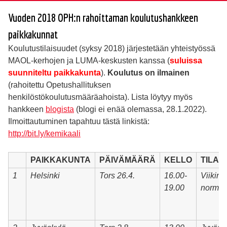
Vuoden 2018 OPH:n rahoittaman koulutushankkeen
paikkakunnat
Koulutustilaisuudet (syksy 2018) järjestetään yhteistyössä
MAOL-kerhojen ja LUMA-keskusten kanssa (
suluissa
suunniteltu paikkakunta
).
Koulutus on ilmainen
(rahoitettu Opetushallituksen
henkilöstökoulutusmääräahoista). Lista löytyy myös
hankkeen
blogista
(blogi ei enää olemassa, 28.1.2022).
Ilmoittautuminen tapahtuu tästä linkistä:
http://bit.ly/kemikaali
PAIKKAKUNTA
PÄIVÄMÄÄRÄ
KELLO
TILA
1
Helsinki
Tors 26.4.
16.00-
Viikin
19.00
normaa