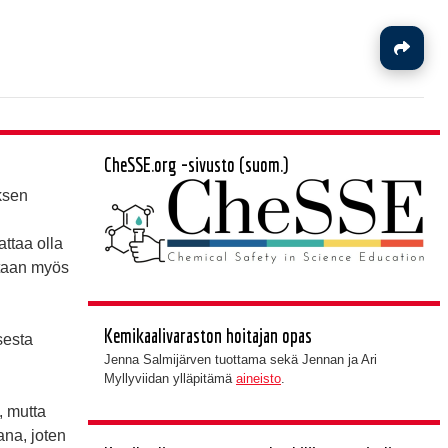
J
CheSSE.org -sivusto (suom.)
ksen
ttaa olla
etaan myös
Kemikaalivaraston hoitajan opas
sesta
Jenna Salmijärven tuottama sekä Jennan ja Ari
Myllyviidan ylläpitämä
aineisto
.
, mutta
na, joten