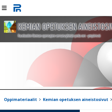
KEMIAN OPETUKSEN AINEISTOSI
Facebookin Kemian opettajien vertaisryhmän peda.net -ympäristö
Oppimateriaalit
>
Kemian opetuksen aineistosivut
>