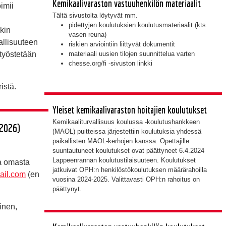
Kemikaalivaraston vastuuhenkilön materiaalit
imii
Tältä sivustolta löytyvät mm.
pidettyjen koulutuksien koulutusmateriaalit (kts.
nkin
vasen reuna)
allisuuteen
riskien arviointiin liittyvät dokumentit
 työstetään
materiaali uusien tilojen suunnittelua varten
chesse.org/fi -sivuston linkki
istä.
Yleiset kemikaalivaraston hoitajien koulutukset
Kemikaaliturvallisuus koulussa -koulutushankkeen
-2026)
(MAOL) puitteissa järjestettiin koulutuksia yhdessä
paikallisten MAOL-kerhojen kanssa. Opettajille
suuntautuneet koulutukset ovat päättyneet 6.4.2024
Lappeenrannan koulutustilaisuuteen. Koulutukset
ja omasta
jatkuivat OPH:n henkilöstökoulutuksen määrärahoilla
ail.com
(en
vuosina 2024-2025. Valittavasti OPH:n rahoitus on
päättynyt.
inen,