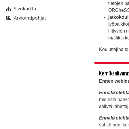
tietojen p
Sivukartta
ORCheSSE
Arviointipohjat
jatkokoul
työpaikkoj
liittyvien
malliksi ko
Kouluttajina to
Kemikaalivara
Ennen webina
Ennakkotehtä
mielestä hanka
säilytä lähettäj
Ennakkotehtä
sähköinen, kene