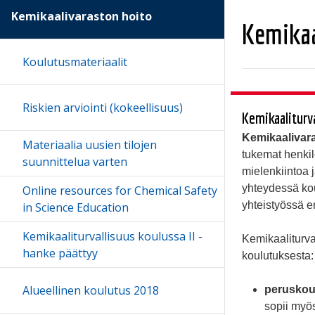
Kemikaalivaraston hoito
Kemikaa
Koulutusmateriaalit
Riskien arviointi (kokeellisuus)
Kemikaaliturv
Kemikaalivara
Materiaalia uusien tilojen
tukemat henkilö
suunnittelua varten
mielenkiintoa 
yhteydessä kou
Online resources for Chemical Safety
yhteistyössä e
in Science Education
Kemikaaliturvallisuus koulussa II -
Kemikaaliturva
hanke päättyy
koulutuksesta:
Alueellinen koulutus 2018
peruskou
sopii myö