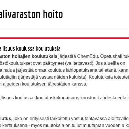
livaraston hoito
allisuus koulussa koulutuksia
ston hoitajien koulutuksia
järjestää ChemEdu. Opetushallitu
stökoulutukset ovat päättyneet (valitettavasti). Jos alueilla on
ja halua järjestää omaa koulutus lähiopetuksena tai etänä, kanna
luttajiin (järjestäjä vastaa näiden kuluista). Koulutuksia toteut
ri alueiden koulutuksen jäjrestäjien kanssa.
llisuus koulussa -koulutuskokonaisuus koostuu kahdesta erilai
lutus,
joka on erityisesti tarkoitettu vastuutehtävässä aloittaville
s kertauksena - myös muutoksia on tullut muutaman vuoden aika