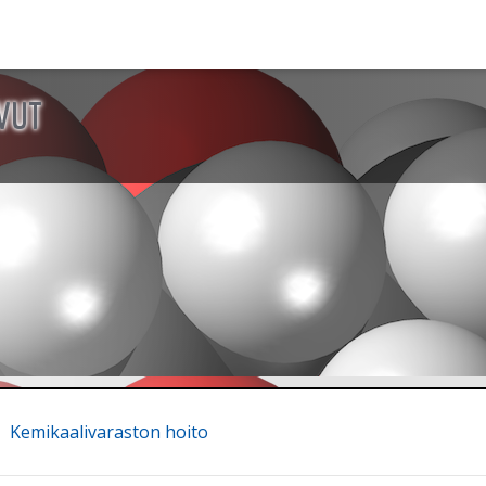
VUT
Kemikaalivaraston hoito