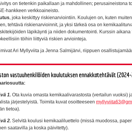
äivitys on tietenkin paikallaan ja mahdollinen; perusaineistona to
-hankkeen verkkoaineisto.
utus
, joka keskittyy riskienarviointiin. Koulujen on, kuten muite
en, tehtävä riskienarvioinnit, ja yksi tärkeä osa on kemikaaliturv
 riskitekijöiden läpikäynti ja niiden dokumentointi. Kurssin aikana
keellisiin töihin liittyviä riskien arviointeja.
imivat Ari Myllyviita ja Jenna Salmijärvi, riippuen osallistujamäär
ston vastuuhenkilöiden koulutuksen ennakkotehtävät (2024
ariosuutta:
vä 1.
Ota kuvia omasta kemikaalivarastosta (vertailun vuoksi) 
lista järjestelyistä. Toimita kuvat osoitteeseen
myllyviita63@gm
än tietoa).
vä 2.
Selvitä koulusi kemikaaliluettelo (missä muodossa, paper
n saatavilla ja koska päivitetty).