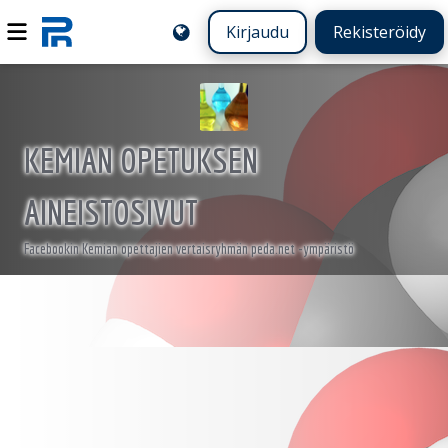
Kirjaudu
Rekisteröidy
KEMIAN OPETUKSEN
AINEISTOSIVUT
Facebookin Kemian opettajien vertaisryhmän peda.net -ympäristö