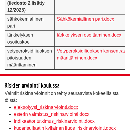
(tiedosto 2 lisätty
12/2025)
sähkökemiallinen
Sähkökemiallinen pari.docx
pari
tärkkelyksen
tärkkelyksen osoittaminen.docx
osoituskoe
vetyperoksidiliuoksen
Vetyperoksidiliuoksen konsentraati
pitoisuuden
määrittäminen.docx
määrittäminen
Riskien arviointi koulussa
Valmiit riskinarvioinnit on tehty seuraavista kokeellisista
töistä:
elektrolyysi_riskinarviointi.docx
esterin valmistus_riskinarviointi.docx
indikaattoritutkimus_riskinarviointi.docx
kuparisulfaatin kylläinen liuos_riskinarviointi.docx