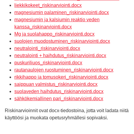
liekkikokeet_riskinarviointi.docx
magnesiumin palaminen_riskinarviointi.docx
magnesiumin ja kalsiumin reaktio veden
kanssa_riskinarviointi.docx
Mg ja suolahappo_riskinarviointi.docx
suolojen muodostuminen_riskinarviointi.docx
neutralointi_riskinarviointi.docx
neutralointi + haihdutus_riskinarviointi.docx
puskuriliuos_riskinarviointi.docx
rautanaulojen ruostuminen_riskinarviointi.docx
rikkihappo ja tomusokeri_riskinarviointi.docx
saippuan valmistus_riskinarviointi.docx
suolaveden haihdutus_riskinarviointi.docx
sähkökemiallinen pari_riskinarviointi.docx
Riskinarvioinnit ovat docx-tiedostoina, jotta voit ladata niitä
käyttöösi ja muokata opetusryhmällesi sopivaksi.