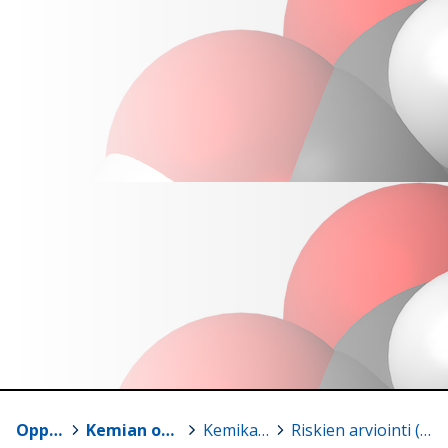
Oppimateriaalit
>
Kemian opetuksen aineistosivut
>
Kemikaalivaraston hoito
>
Riskien arviointi (kokeellisuus)