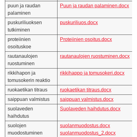
puun ja raudan
Puun ja raudan palaminen.docx
palaminen
puskuriliuoksen
puskuriliuos.docx
tutkiminen
proteiinien
Proteiinien osoitus.docx
osoituskoe
rautanaulojen
rautanaulojen ruostuminen.docx
ruostuminen
rikkihapon ja
rikkihappo ja tomusokeri.docx
tomusokerin reaktio
ruokaetikan titraus
ruokaetikan titraus.docx
saippuan valmistus
saippuan valmistus.docx
suolaveden
Suolaveden haihdutus.docx
haihdutus
suolojen
suolanmuodostus.docx
muodostuminen
suolanmuodostus_2.docx