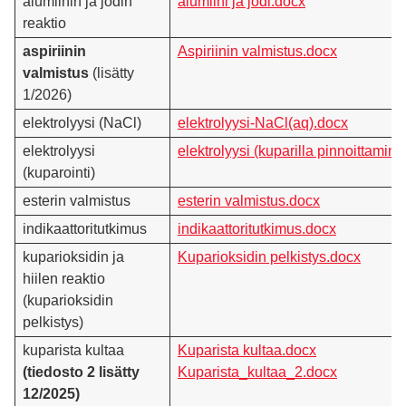
alumiinin ja jodin
alumiini ja jodi.docx
reaktio
aspiriinin
Aspiriinin valmistus.docx
valmistus
(lisätty
1/2026)
elektrolyysi (NaCl)
elektrolyysi-NaCl(aq).docx
elektrolyysi
elektrolyysi (kuparilla pinnoittamin
(kuparointi)
esterin valmistus
esterin valmistus.docx
indikaattoritutkimus
indikaattoritutkimus.docx
kuparioksidin ja
Kuparioksidin pelkistys.docx
hiilen reaktio
(kuparioksidin
pelkistys)
kuparista kultaa
Kuparista kultaa.docx
(tiedosto 2 lisätty
Kuparista_kultaa_2.docx
12/2025)