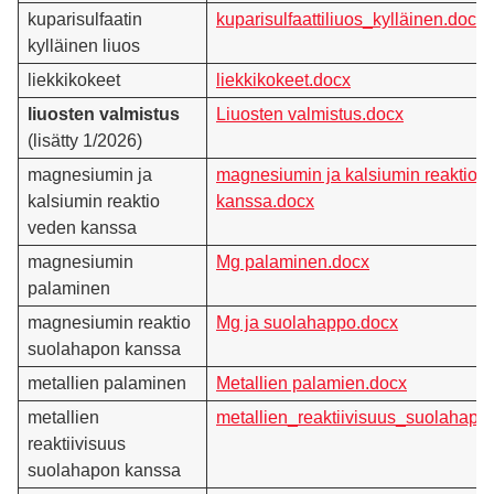
kuparisulfaatin
kuparisulfaattiliuos_kylläinen.docx
kylläinen liuos
liekkikokeet
liekkikokeet.docx
liuosten valmistus
Liuosten valmistus.docx
(lisätty 1/2026)
magnesiumin ja
magnesiumin ja kalsiumin reaktio 
kalsiumin reaktio
kanssa.docx
veden kanssa
magnesiumin
Mg palaminen.docx
palaminen
magnesiumin reaktio
Mg ja suolahappo.docx
suolahapon kanssa
metallien palaminen
Metallien palamien.docx
metallien
metallien_reaktiivisuus_suolahapo
reaktiivisuus
suolahapon kanssa