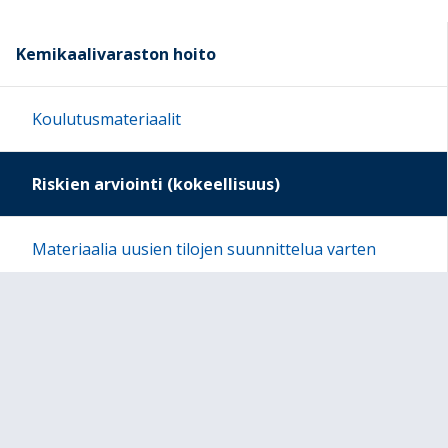
Kemikaalivaraston hoito
Koulutusmateriaalit
Riskien arviointi (kokeellisuus)
Materiaalia uusien tilojen suunnittelua varten
Online resources for Chemical Safety in Science
Education
Kemikaaliturvallisuus koulussa II -hanke päättyy
Alueellinen koulutus 2018