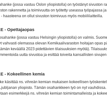
hanke (jossa vastuu Oslon yliopistolla) on työstänyt sivuston r
ston rakennetta ja toimivuutta on työtetty useassa työpajassa ja
- haasteena on ollut sivuston toimivuus myös mobiililaitteilla.
 - Opettajaopas
sahanke (jossa vastuu Helsingin yliopistolla) on valmis. Suom
yt vahvasti olemassa olevan Kemikaalivaraston hoitajan opas pä
tämän keväällä 2023 pidettävien tilaisuuksien myötä). Tilaisuuk
mmentoida uutta sivustoa ja esittää toiveita kansallisten sivujen
.
 - Kokeellinen kemia
e käsittää ns. vihreän kemian mukaisen kokeellisen työskentel
jubljanan yliopisto. Tämän osahankkeen työ on nyt vauhdissa. 
tetaan esimerkkejä ns. vihreän kemian toimintamalleista ja kokeel