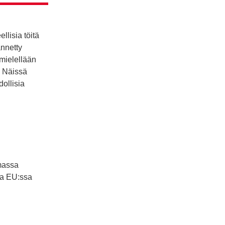
lisia töitä
ännetty
 mielellään
. Näissä
dollisia
imassa
ta EU:ssa