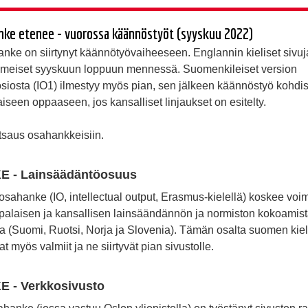
e etenee - vuorossa käännöstyöt (syyskuu 2022)
 on siirtynyt käännötyövaiheeseen. Englannin kieliset sivuja
viimeiset syyskuun loppuun mennessä. Suomenkileiset version
siosta (IO1) ilmestyy myös pian, sen jälkeen käännöstyö kohdis
iseen oppaaseen, jos kansalliset linjaukset on esitelty.
tsaus osahankkeisiin.
 - Lainsäädäntöosuus
ahanke (IO, intellectual output, Erasmus-kielellä) koskee vo
palaisen ja kansallisen lainsäändännön ja normiston kokoamis
 (Suomi, Ruotsi, Norja ja Slovenia).
Tämän osalta suomen kiel
 myös valmiit ja ne siirtyvät pian sivustolle.
 - Verkkosivusto