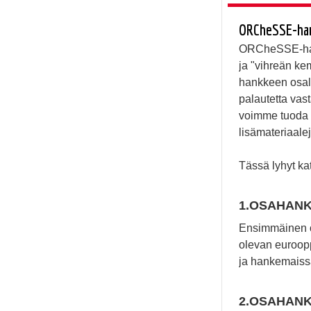
ORCheSSE-hank
ORCheSSE-hank
ja "vihreän ke
hankkeen osall
palautetta vast
voimme tuoda es
lisämateriaalej
Tässä lyhyt ka
1.OSAHANKE
Ensimmäinen os
olevan euroop
ja hankemaissa
2.OSAHANKE