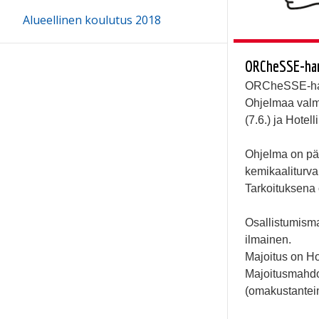
Alueellinen koulutus 2018
ORCheSSE-han
ORCheSSE-h
Ohjelmaa valmi
(7.6.) ja Hotel
Ohjelma on pää
kemikaaliturva
Tarkoituksena 
Osallistumisma
ilmainen.
Majoitus on Ho
Majoitusmahdo
(omakustantei