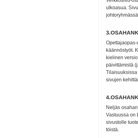
Verkkosivu-osa
ulkoasua. Sivu
johtoryhmässä 
3.OSAHANKE
Opettajaopas-
käännöstyöt. 
kielinen versi
päivittämistä 
Tilaisuuksissa
sivujen kehitt
4.OSAHANKE
Neljäs osahank
Vastuussa on L
sivustolle tuo
töistä.