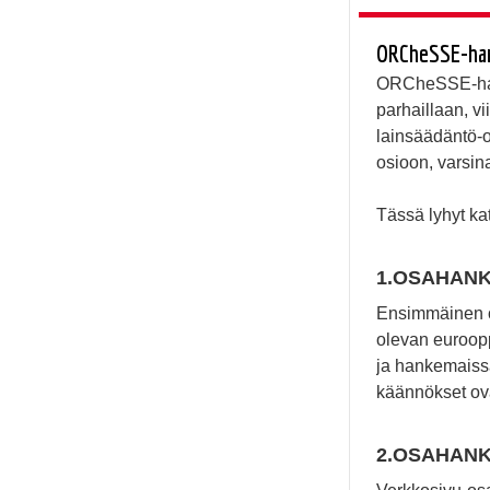
ORCheSSE-hank
ORCheSSE-hanke
parhaillaan, 
lainsäädäntö-o
osioon, varsina
Tässä lyhyt ka
1.OSAHANKE
Ensimmäinen os
olevan euroop
ja hankemaissa
käännökset ovat
2.OSAHANKE