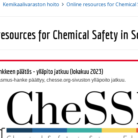
Kemikaalivaraston hoito
>
Online resources for Chemical 
resources for Chemical Safety in 
keen päätös - ylläpito jatkuu (lokakuu 2023)
asmus-hanke päättyy, chesse.org-sivuston ylläpoito jatkuu.