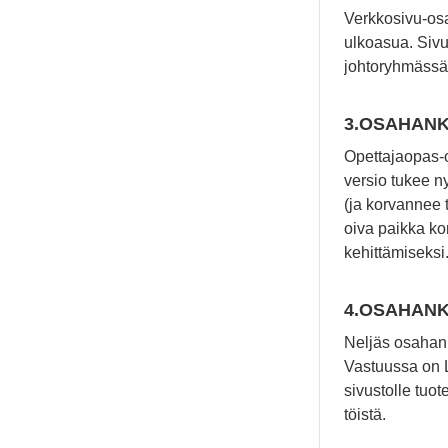
Verkkosivu-osa
ulkoasua. Sivu
johtoryhmässä 
3.OSAHANKE
Opettajaopas-o
versio tukee n
(ja korvannee 
oiva paikka ko
kehittämiseksi
4.OSAHANKE
Neljäs osahank
Vastuussa on L
sivustolle tuo
töistä.