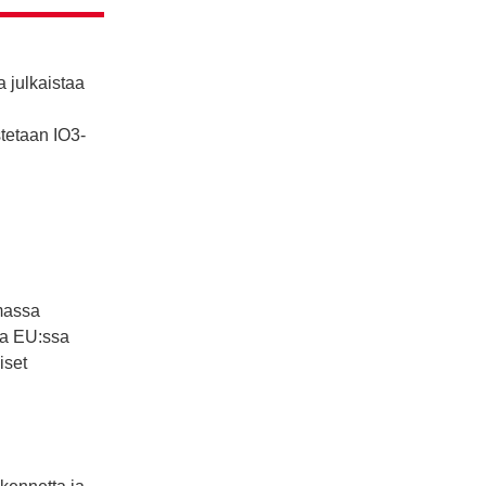
 julkaistaa
tetaan IO3-
imassa
ta EU:ssa
iset