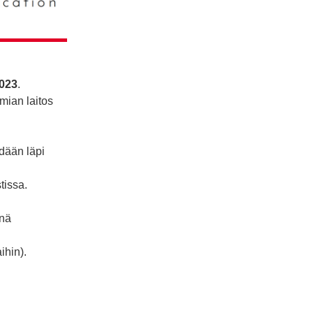
2023
.
mian laitos
ydään läpi
tissa.
änä
ihin).