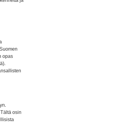
akennetta ja
a
. Suomen
n opas
ä).
ansallisten
yn.
Tältä osin
lisista