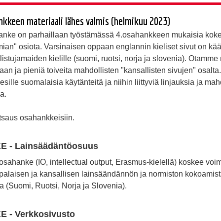
keen materiaali lähes valmis (helmikuu 2023)
e on parhaillaan työstämässä 4.osahankkeen mukaisia kokeel
mian" osiota. Varsinaisen oppaan englannin kieliset sivut on kä
istujamaiden kielille (suomi, ruotsi, norja ja slovenia). Otamme
aan ja pieniä toiveita mahdollisten "kansallisten sivujen" osalta
ille suomalaisia käytänteitä ja niihin liittyviä linjauksia ja mah
a.
tsaus osahankkeisiin.
 - Lainsäädäntöosuus
ahanke (IO, intellectual output, Erasmus-kielellä) koskee vo
palaisen ja kansallisen lainsäändännön ja normiston kokoamis
 (Suomi, Ruotsi, Norja ja Slovenia).
 - Verkkosivusto