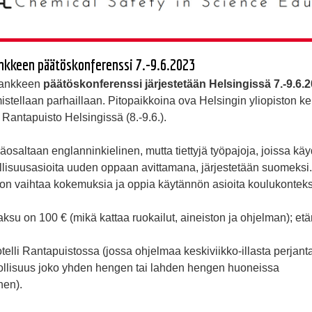
kkeen päätöskonferenssi 7.-9.6.2023
ankkeen
päätöskonferenssi järjestetään Helsingissä 7.-9.6.
stellaan parhaillaan. Pitopaikkoina ova Helsingin yliopiston ke
li Rantapuisto Helsingissä (8.-9.6.).
osaltaan englanninkielinen, mutta tiettyjä työpajoja, joissa kä
llisuusasioita uuden oppaan avittamana, järjestetään suomeksi.
on vaihtaa kokemuksia ja oppia käytännön asioita koulukonteks
ksu on 100 € (mikä kattaa ruokailut, aineiston ja ohjelman); et
telli Rantapuistossa (jossa ohjelmaa keskiviikko-illasta perjanta
llisuus joko yhden hengen tai lahden hengen huoneissa
nen).