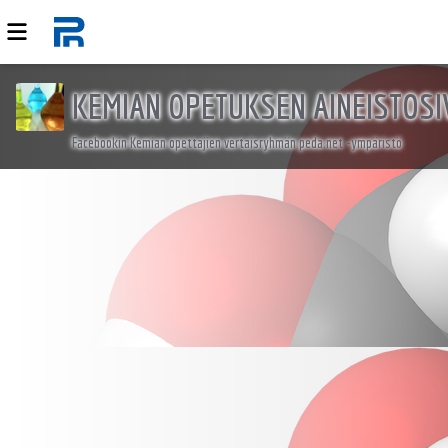
KEMIAN OPETUKSEN AINEISTOSI
Facebookin Kemian opettajien vertaisryhmän peda.net -ympäristö