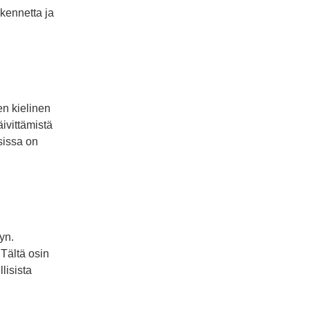
akennetta ja
en kielinen
ivittämistä
sissa on
yn.
Tältä osin
lisista