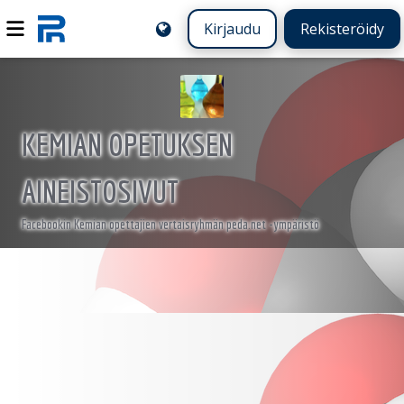
Kirjaudu
Rekisteröidy
KEMIAN OPETUKSEN
AINEISTOSIVUT
Facebookin Kemian opettajien vertaisryhmän peda.net -ympäristö