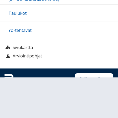
Taulukot
Yo-tehtävät
Sivukartta
Arviointipohjat
Sivun alkuun
Ohjeet
Saavutettavuus
Yksityisyydensuoja
Lähetä palautetta Peda.net-ylläpidolle