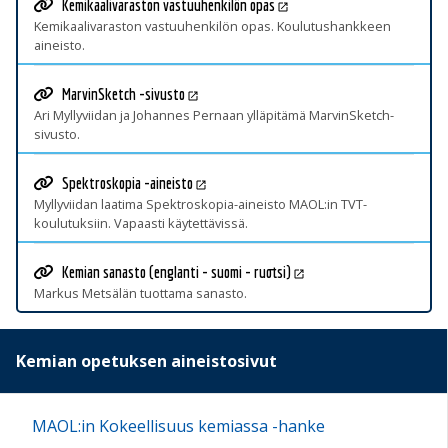
Kemikaalivaraston vastuuhenkilön opas
Kemikaalivaraston vastuuhenkilön opas. Koulutushankkeen
aineisto.
MarvinSketch -sivusto
Ari Myllyviidan ja Johannes Pernaan ylläpitämä MarvinSketch-
sivusto.
Spektroskopia -aineisto
Myllyviidan laatima Spektroskopia-aineisto MAOL:in TVT-
koulutuksiin. Vapaasti käytettävissä.
Kemian sanasto (englanti - suomi - ruotsi)
Markus Metsälän tuottama sanasto.
Kemian opetuksen aineistosivut
MAOL:in Kokeellisuus kemiassa -hanke