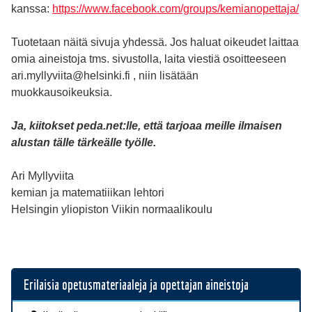
kanssa:
https://www.facebook.com/groups/kemianopettaja/
Tuotetaan näitä sivuja yhdessä. Jos haluat oikeudet laittaa
omia aineistoja tms. sivustolla, laita viestiä osoitteeseen
ari.myllyviita@helsinki.fi , niin lisätään
muokkausoikeuksia.
Ja, kiitokset peda.net:lle, että tarjoaa meille ilmaisen
alustan tälle tärkeälle työlle.
Ari Myllyviita
kemian ja matematiiikan lehtori
Helsingin yliopiston Viikin normaalikoulu
Erilaisia opetusmateriaaleja ja opettajan aineistoja