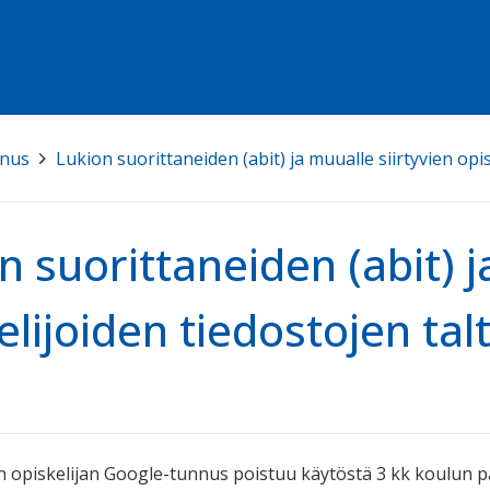
nnus
>
Lukion suorittaneiden (abit) ja muualle siirtyvien opi
n suorittaneiden (abit) j
elijoiden tiedostojen ta
n opiskelijan Google-tunnus poistuu käytöstä 3 kk koulun pä