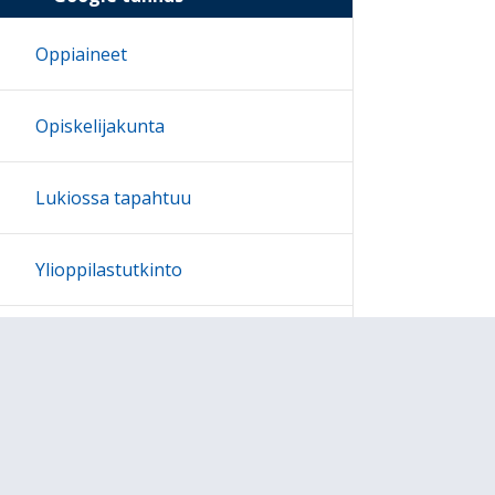
Oppiaineet
Opiskelijakunta
Lukiossa tapahtuu
Ylioppilastutkinto
Koeviikko
Opiskeluhuoltosuunnitelma
Ambassador School