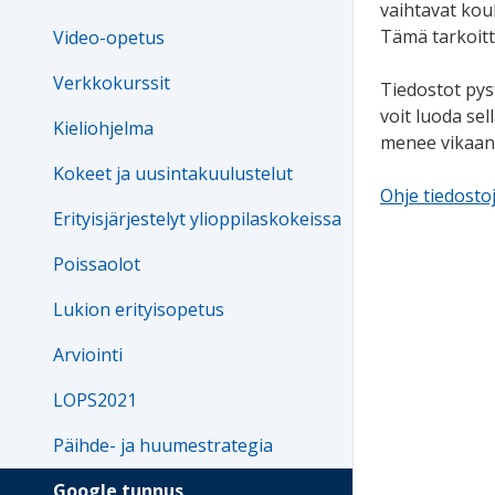
vaihtavat kou
Tämä tarkoitt
Video-opetus
Verkkokurssit
Tiedostot pyst
voit luoda sel
Kieliohjelma
menee vikaan
Kokeet ja uusintakuulustelut
Ohje tiedosto
Erityisjärjestelyt ylioppilaskokeissa
Poissaolot
Lukion erityisopetus
Arviointi
LOPS2021
Päihde- ja huumestrategia
Google tunnus