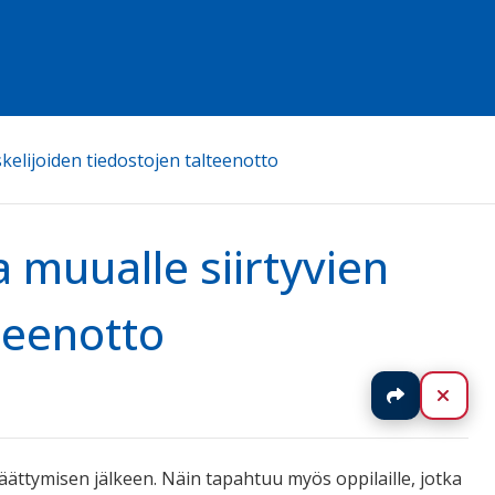
skelijoiden tiedostojen talteenotto
a muualle siirtyvien
lteenotto
Jaa
Sulj
ättymisen jälkeen. Näin tapahtuu myös oppilaille, jotka