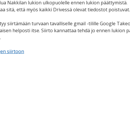
lua Nakkilan lukion ulkopuolelle ennen lukion päättymistä.
aa sitä, että myös kaikki Drivessä olevat tiedostot poistuva
yy siirtämään turvaan tavalliselle gmail -tilille Google Takeout
laisen helposti itse. Siirto kannattaa tehdä jo ennen lukion p
.
jen siirtoon