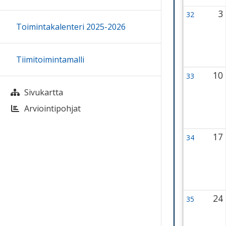
3
32
Viikko 32
3 August
Toimintakalenteri 2025-2026
Tiimitoimintamalli
10
33
Viikko 33
10 Augus
Sivukartta
Arviointipohjat
17
34
Viikko 34
17 Augus
24
35
Viikko 35
24 Augus