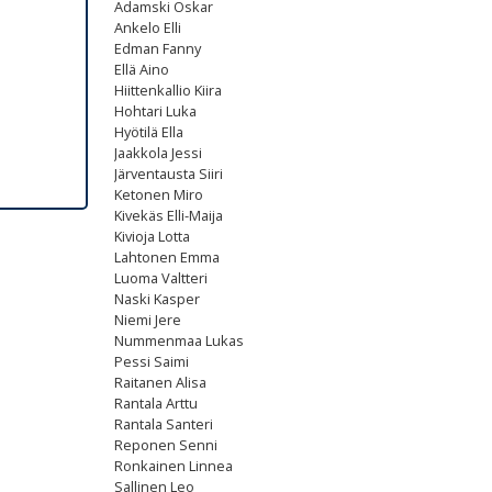
Adamski Oskar
Ankelo Elli
Edman Fanny
Ellä Aino
Hiittenkallio Kiira
Hohtari Luka
Hyötilä Ella
Jaakkola Jessi
Järventausta Siiri
Ketonen Miro
Kivekäs Elli-Maija
Kivioja Lotta
Lahtonen Emma
Luoma Valtteri
Naski Kasper
Niemi Jere
Nummenmaa Lukas
Pessi Saimi
Raitanen Alisa
Rantala Arttu
Rantala Santeri
Reponen Senni
Ronkainen Linnea
Sallinen Leo