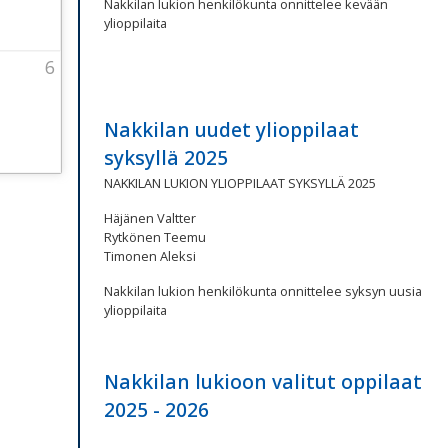
Nakkilan lukion henkilökunta onnittelee kevään
ylioppilaita
6
rsday
 2026 Thursday
September 2026 Thursday
Nakkilan uudet ylioppilaat
syksyllä 2025
NAKKILAN LUKION YLIOPPILAAT SYKSYLLÄ 2025
Häjänen Valtter
Rytkönen Teemu
Timonen Aleksi
Nakkilan lukion henkilökunta onnittelee syksyn uusia
ylioppilaita
Nakkilan lukioon valitut oppilaat
2025 - 2026