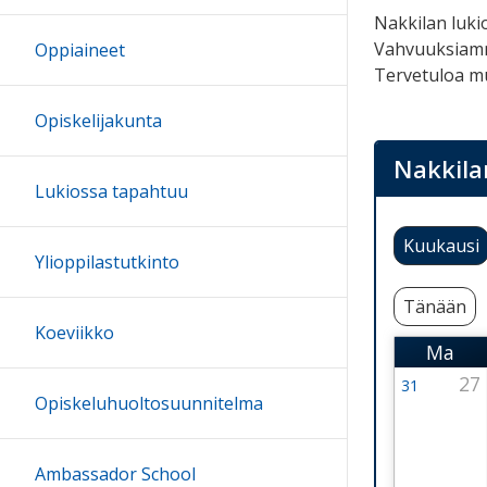
Nakkilan lukio
Vahvuuksiamme
Oppiaineet
Tervetuloa m
Opiskelijakunta
Nakkila
Lukiossa tapahtuu
Kuukausi
Ylioppilastutkinto
Tänään
Koeviikko
Ma
Maan
27
31
Viikko 31
Opiskeluhuoltosuunnitelma
27 July 2
Ambassador School