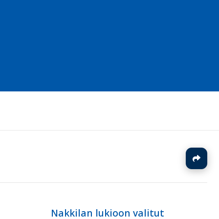
J
Nakkilan lukioon valitut