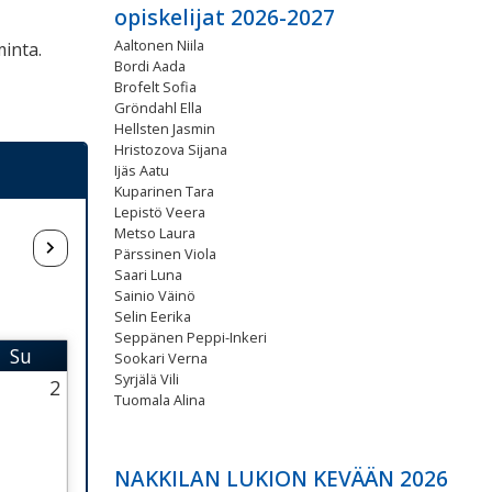
opiskelijat 2026-2027
Aaltonen Niila
inta.
Bordi Aada
Brofelt Sofia
Gröndahl Ella
Hellsten Jasmin
Hristozova Sijana
Ijäs Aatu
Kuparinen Tara
Lepistö Veera
Metso Laura
Pärssinen Viola
Saari Luna
Sainio Väinö
Selin Eerika
Seppänen Peppi-Inkeri
Su
Sookari Verna
i
Sunnuntai
Syrjälä Vili
2
Tuomala Alina
26 Thursday
August 2026 Thursday
NAKKILAN LUKION KEVÄÄN 2026