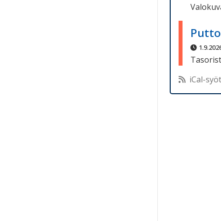
Valokuva
Putto
1.9.2026
Tasorist
iCal-syö