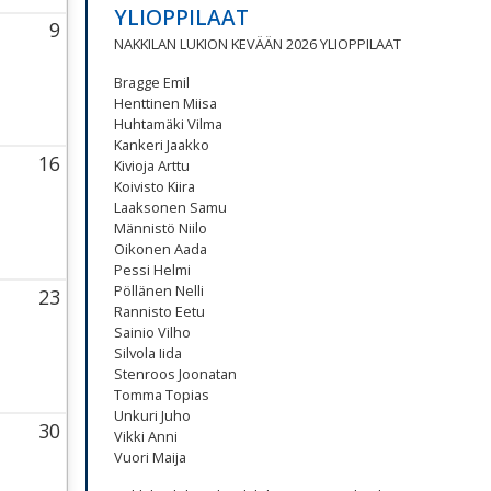
YLIOPPILAAT
9
NAKKILAN LUKION KEVÄÄN 2026 YLIOPPILAAT
ay
26 Thursday
August 2026 Thursday
Bragge Emil
Henttinen Miisa
Huhtamäki Vilma
Kankeri Jaakko
16
Kivioja Arttu
Koivisto Kiira
day
026 Thursday
 August 2026 Thursday
Laaksonen Samu
Männistö Niilo
Oikonen Aada
Pessi Helmi
Pöllänen Nelli
23
Rannisto Eetu
day
026 Thursday
 August 2026 Thursday
Sainio Vilho
Silvola Iida
Stenroos Joonatan
Tomma Topias
Unkuri Juho
30
Vikki Anni
day
026 Thursday
 August 2026 Thursday
Vuori Maija