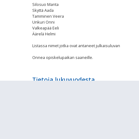
Silosuo Manta
Skyttä Aada
Tamminen Veera
Unkuri Onni
Valkeapää Eeli
Äärelä Helmi
Listassa nimet jotka ovat antaneet julkaisuluvan
Onnea opiskelupaikan saaneille.
Tietoja lukuvuodesta
Näihin sivuihin on kerätty ja kerätään tietoja
lukuvuoden päivämääristä ja muista lukuvuoden
ajankohtaisista asioista ja tapahtumista.
Sivujen tarkoituksena on palvella opiskelijoita ja
heidän huoltajiaan, koulun henkilökuntaa sekä
yhteistyötahoja.
Peda.netin eri sivustoista "aliveräjistä" löytyy
päivittäiseen koulutyöhön liittyviä tietoja.