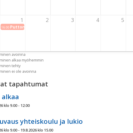
1
2
3
4
5
t 2026 Thursday
1 September 2026 Thursday
Puttonen varaus/Väylävirasto ja kunta
2 September 2026 Thursday
3 September 2026 Thursday
4 September 2026 Thu
5 September
6 
16:00
uminen avoinna
tuminen alkaa myöhemmin
uminen tehty
uminen ei ole avoinna
vat tapahtumat
 alkaa
6 klo 9.00 - 12.00
uvaus yhteiskoulu ja lukio
6 klo 9.00 - 19.8.2026 klo 15.00