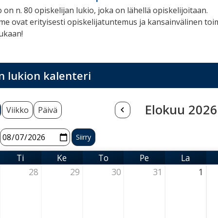
 on n. 80 opiskelijan lukio, joka on lähellä opiskelijoitaan.
 ovat erityisesti opiskelijatuntemus ja kansainvälinen toim
ukaan!
n lukion kalenteri
Elokuu 2026
Viikko
Päivä
Ti
Ke
To
Pe
La
antai
Tiistai
Keskiviikko
Torstai
Perjantai
Lauanta
28
29
30
31
1
026 Thursday
28 July 2026 Thursday
29 July 2026 Thursday
30 July 2026 Thursday
31 July 2026 Thursday
1 August 20
2 