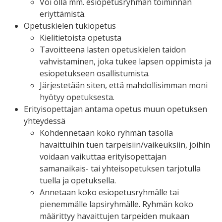
Voi olla mm. esiopetusryhmän toiminnan
eriyttämistä.
Opetuskielen tukiopetus
Kielitietoista opetusta
Tavoitteena lasten opetuskielen taidon
vahvistaminen, joka tukee lapsen oppimista ja
esiopetukseen osallistumista.
Järjestetään siten, että mahdollisimman moni
hyötyy opetuksesta.
Erityisopettajan antama opetus muun opetuksen
yhteydessä
Kohdennetaan koko ryhmän tasolla
havaittuihin tuen tarpeisiin/vaikeuksiin, joihin
voidaan vaikuttaa erityisopettajan
samanaikais- tai yhteisopetuksen tarjotulla
tuella ja opetuksella.
Annetaan koko esiopetusryhmälle tai
pienemmälle lapsiryhmälle. Ryhmän koko
määrittyy havaittujen tarpeiden mukaan