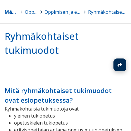
Mänttä-Vilppula
>
Oppimisen tuki
>
Oppimisen ja esiopetukseen osallistumisen tuki
>
Ryhmäkohtaiset tukimuodot
Ryhmäkohtaiset
tukimuodot
Mitä ryhmäkohtaiset tukimuodot
ovat esiopetuksessa?
Ryhmäkohtaisia tukimuotoja ovat:
yleinen tukiopetus
opetuskielen tukiopetus
erityisopettajan antama opetus muun opetuksen