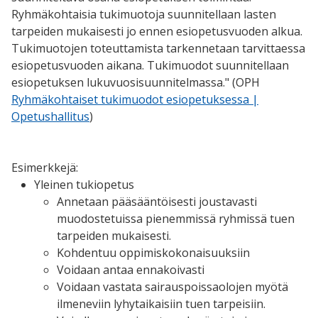
Ryhmäkohtaisia tukimuotoja suunnitellaan lasten
tarpeiden mukaisesti jo ennen esiopetusvuoden alkua.
Tukimuotojen toteuttamista tarkennetaan tarvittaessa
esiopetusvuoden aikana. Tukimuodot suunnitellaan
esiopetuksen lukuvuosisuunnitelmassa." (OPH
Ryhmäkohtaiset tukimuodot esiopetuksessa |
Opetushallitus
)
Esimerkkejä:
Yleinen tukiopetus
Annetaan pääsääntöisesti joustavasti
muodostetuissa pienemmissä ryhmissä tuen
tarpeiden mukaisesti.
Kohdentuu oppimiskokonaisuuksiin
Voidaan antaa ennakoivasti
Voidaan vastata sairauspoissaolojen myötä
ilmeneviin lyhytaikaisiin tuen tarpeisiin.