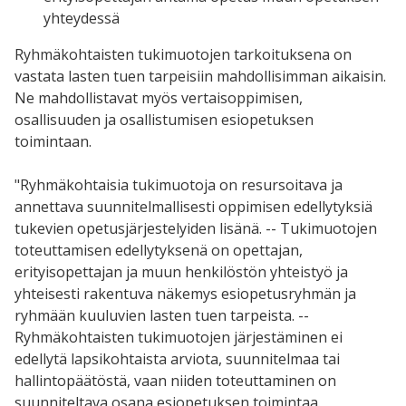
yhteydessä
Ryhmäkohtaisten tukimuotojen tarkoituksena on
vastata lasten tuen tarpeisiin mahdollisimman aikaisin.
Ne mahdollistavat myös vertaisoppimisen,
osallisuuden ja osallistumisen esiopetuksen
toimintaan.
"
Ryhmäkohtaisia tukimuotoja on resursoitava ja
annettava suunnitelmallisesti oppimisen edellytyksiä
tukevien opetusjärjestelyiden lisänä. -- Tukimuotojen
toteuttamisen edellytyksenä on opettajan,
erityisopettajan ja muun henkilöstön yhteistyö ja
yhteisesti rakentuva näkemys esiopetusryhmän ja
ryhmään kuuluvien lasten tuen tarpeista. --
Ryhmäkohtaisten tukimuotojen järjestäminen ei
edellytä lapsikohtaista arviota, suunnitelmaa tai
hallintopäätöstä, vaan niiden toteuttaminen on
suunniteltava osana esiopetuksen toimintaa.