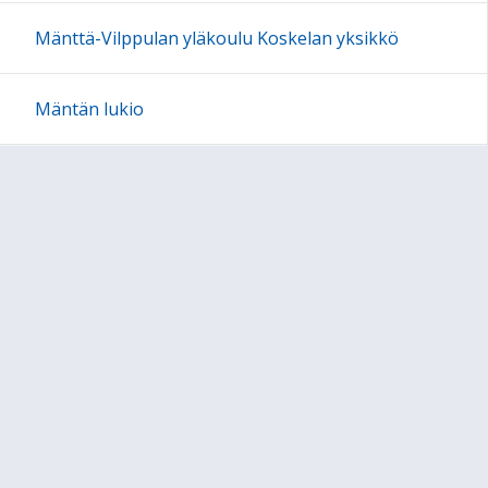
Mänttä-Vilppulan yläkoulu Koskelan yksikkö
Mäntän lukio
Oppimisen tuki
Oppimisen ja esiopetukseen osallistumisen tuki
Lyhyesti oppimisen tuesta esiopetuksessa
Oppimisen edellytyksiä tukevat opetusjärjestelyt
Ryhmäkohtaiset tukimuodot
Lapsikohtaiset tukitoimet
Oppimisen ja koulunkäynnin tuki (perusopetus)