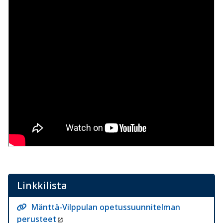
Linkkilista
Mänttä-Vilppulan opetussuunnitelman
perusteet