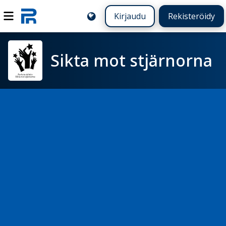
Kirjaudu
Rekisteröidy
Sikta mot stjärnorna