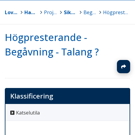
Loviisa - Lovisa
>
Hankkeet / Projekt
>
Projekt [SV]
>
Sikta mot stjärnorna
>
Begåvningsteorier och motivation
>
Högpresterande - Begåvning - Talang ?
Högpresterande -
Begåvning - Talang ?
Klassificering
Katselutila