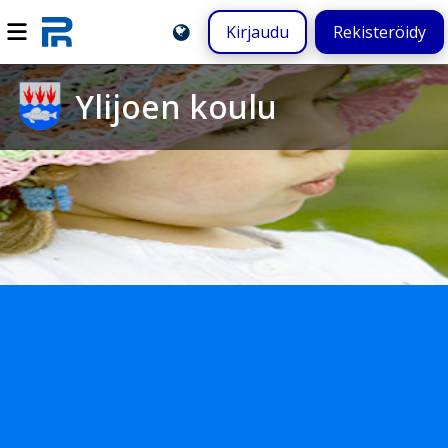
Kirjaudu
Rekisteröidy
Ylijoen koulu