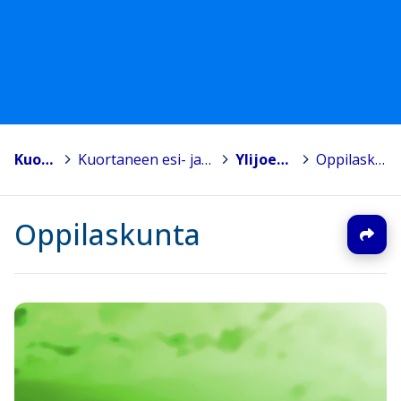
Kuortane
>
Kuortaneen esi- ja perusopetus
>
Ylijoen koulu
>
Oppilaskunta
Oppilaskunta