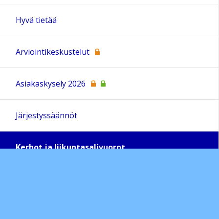
Hyvä tietää
Arviointikeskustelut
Asiakaskysely 2026
Järjestyssäännöt
Kerhot ja liikuntasalivuorot
Liikkuva koulu
Lukuvuoden 2023-2024 työpäivät