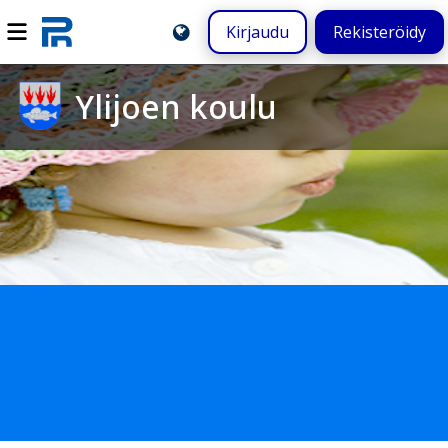
Kirjaudu
Rekisteröidy
Ylijoen koulu