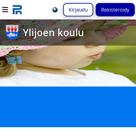
Kirjaudu
Rekisteröidy
Ylijoen koulu