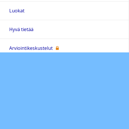
Luokat
Hyvä tietää
Arviointikeskustelut
Asiakaskysely 2026
Järjestyssäännöt
Kerhot ja liikuntasalivuorot
Liikkuva koulu