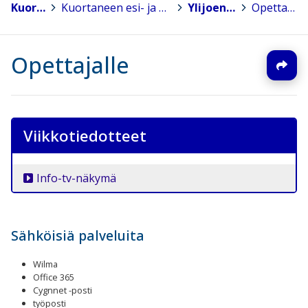
Kuortane
>
Kuortaneen esi- ja perusopetus
>
Ylijoen koulu
>
Opettajalle
Opettajalle
Viikkotiedotteet
Info-tv-näkymä
Sähköisiä palveluita
Wilma
Office 365
Cygnnet -posti
työposti