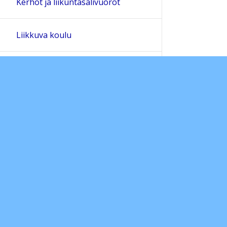
Kerhot ja liikuntasalivuorot
Liikkuva koulu
Lukuvuoden 2023-2024 työpäivät
Oppiaineiden tavoitteet (ops 2016)
Oppilaskunta
PORTFOLIO
Tärkeitä päivämääriä
Ylijoen koulun lukujärjestys 2022-