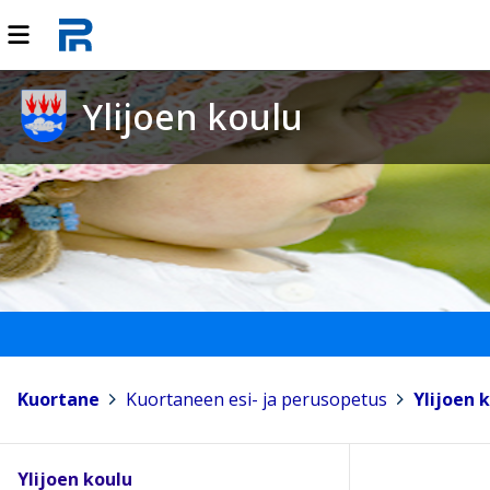
Ylijoen koulu
Kuortane
>
Kuortaneen esi- ja perusopetus
>
Ylijoen 
Ylijoen koulu