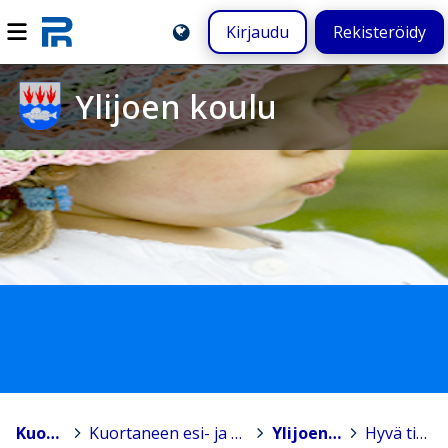
Kirjaudu
Rekisteröidy
Ylijoen koulu
Kuortane
>
Kuortaneen esi- ja perusopetus
>
Ylijoen koulu
>
Hyvä tietää