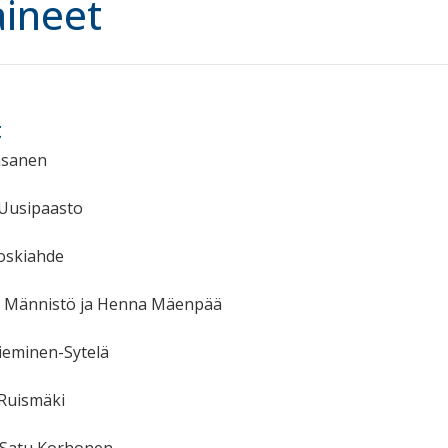
ineet
t
Pasanen
 Uusipaasto
Koskiahde
na Männistö ja Henna Mäenpää
Nieminen-Sytelä
 Ruismäki
s Satu Korhonen