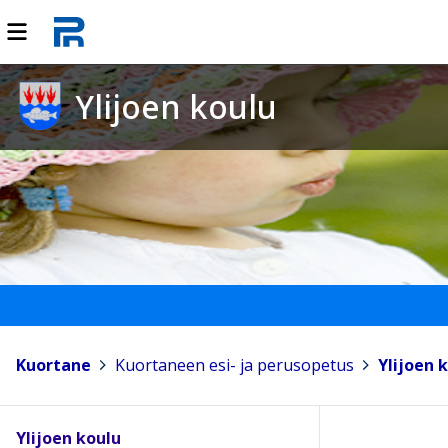
Ylijoen koulu
Kuortane
>
Kuortaneen esi- ja perusopetus
>
Ylijoen 
Ylijoen koulu