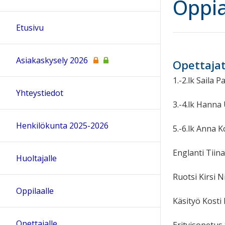
Oppia
Etusivu
Asiakaskysely 2026
Opettaja
1.-2.lk Saila 
Yhteystiedot
3.-4.lk Hanna
Henkilökunta 2025-2026
5.-6.lk Anna 
Englanti Tii
Huoltajalle
Ruotsi Kirsi 
Oppilaalle
Käsityö Kosti
Opettajalle
Erityisopetu