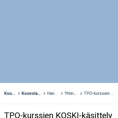
Kouvola
>
Kouvolan kansalaisopisto - aktiivisten opisto
>
Hankkeet
>
Yhteiset prosessit kuntoon hanke
>
TPO-kurssien KOSKI-käsittely
TPO-kurssien KOSKI-käsittely