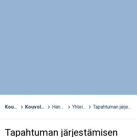
Kouvola
>
Kouvolan kansalaisopisto - aktiivisten opisto
>
Hankkeet
>
Yhteiset prosessit kuntoon hanke
>
Tapahtuman järjestämisen prosessi
Tapahtuman järjestämisen